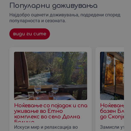
Популарни доживувања
Најдобро оценети доживувања, подредени според
популарноста и сезоната.
види ги сите
Ноќевање со појадок и спа
Ноќевање 
уживање во Етно
базен Блис
комплекс во село Долна
до Скопjе
Белица
Искуси мир и релаксација во
Замисли утро