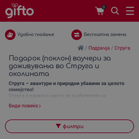
0
Бесплатна замена
1 година важност
/
Подрачја
/
Струга
Подарок (поклон) ваучери за
доживувања во Струга и
околината
Струга – авантури и природни убавини за целото
семејство!
Струга е идеално место за љубителите на
природата и активните авантури, а на
Gifto.mk
ви
Види повеќе
нудиме различни искуства кои можете да ги
подарите како
подарок
за секоја прилика. Од
романтични викенди на Охридското Езеро до
екстремни водни активности, Струга има многу да
филтри
понуди. Изберете
поклон
ваучер за искуство што ќе