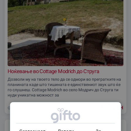
Ноќевање во Cottage Modrich до Струга
Дозволи му на твоето тело да се одмори во прегратките на
планината каде што тишината е единствениот звук што ќе
го слушнеш. Cottage Modrich во село Модрич до Струга ти
нуди уникатна можност за
3480
ден
од
Струга
2 дена