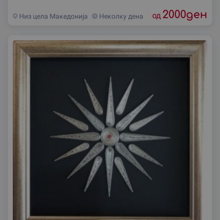
2000
ден
од
Низ цела Македониjа
Неколку дена