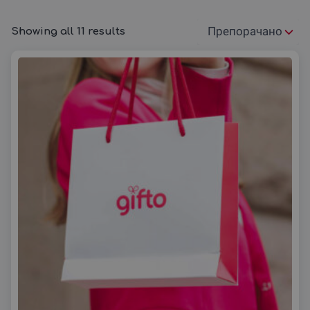
го направи секој момент незаборавен.
Без разлика дали сакате да уживате во природата
Showing all 11 results
Подреди
или да се осмелите на авантуристички активности,
Струга нуди широк спектар на опции. На
Gifto.mk
според:
можете да најдете активности како што се јахтинг,
водни спортови, и планинарење, кои се совршен
избор за сите љубители на активен туризам.
Подарете незаборавно искуство во Струга со
нашиот ваучер за авантура.
Подарете не само
подарок
, туку и уникатно
искуство во едно од најубавите места во
Македонија. Струга е идеално место за сите кои
сакаат да откријат нови места и да се забавуваат
со активни авантури на водата и во природата. Со
ваучерите од
Gifto.mk
, можете да изберете нешто
што ќе го направи вашиот
поклон
вистински
посебен.
Experience the adventure and beauty of Struga with
Gifto.mk
Struga offers a variety of activities for adventure lovers,