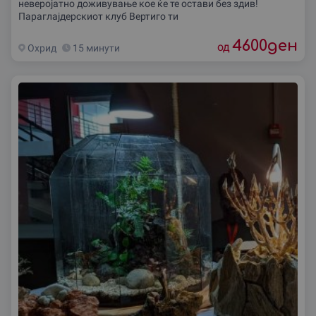
неверојатно доживување кое ќе те остави без здив!
Параглајдерскиот клуб Вертиго ти
4600
ден
од
Охрид
15 минути