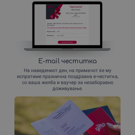
E-mail честитка
На наведениот ден, на примачот ќе му
испратиме празнична поздравна е-честитка,
со ваша желба и ваучер за незаборавно
доживување.