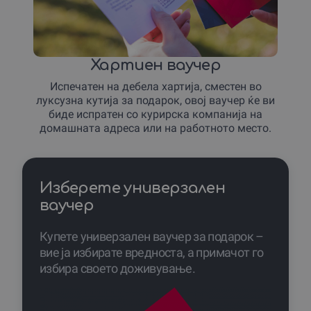
Хартиен ваучер
Испечатен на дебела хартија, сместен во
луксузна кутија за подарок, овој ваучер ќе ви
биде испратен со курирска компанија на
домашната адреса или на работното место.
Изберете универзален
ваучер
Купете универзален ваучер за подарок –
вие ја избирате вредноста, а примачот го
избира своето доживување.