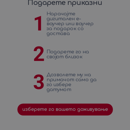
Подарете приказни
Нарачајте
1
дигитален е-
ваучер или ваучер
за подарок со
достава
2
Подарете го на
својот близок
3
Дозволете му на
примачот само да
го избере
датумот
изберете го вашето доживување