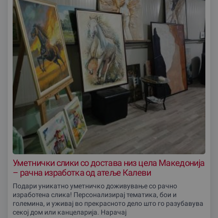
Уметнички слики со достава низ цела Македониjа
– рачна изработка од атеље Калеви
Подари уникатно уметничко доживување со рачно
изработена слика! Персонализирај тематика, бои и
големина, и уживај во прекрасното дело што го разубавува
секој дом или канцеларија. Нарачај