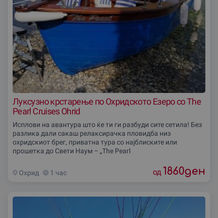
Луксузно крстарење по Охридското Езеро со The
Pearl Cruises Ohrid
Исплови на авантура што ќе ти ги разбуди сите сетила! Без
разлика дали сакаш релаксирачка пловидба низ
охридскиот брег, приватна тура со најблиските или
прошетка до Свети Наум – „The Pearl
1860
ден
од
Охрид
1 час