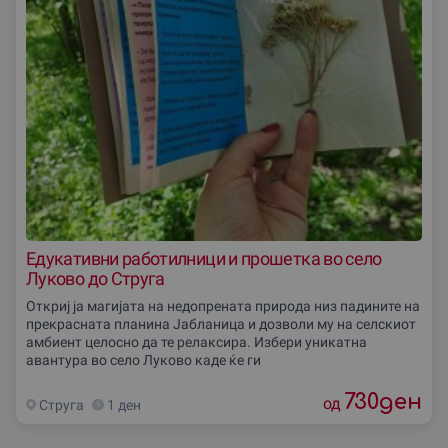
Едукативни работилници и прошетка во село
Луково до Струга
Откриј ја магијата на недопрената природа низ падините на
прекрасната планина Јабланица и дозволи му на селскиот
амбиент целосно да те релаксира. Избери уникатна
авантура во село Луково каде ќе ги
730
ден
од
Струга
1 ден