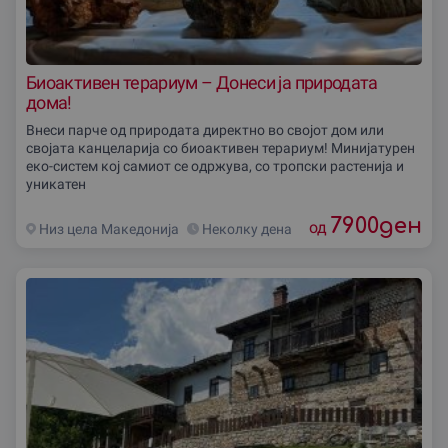
Биоактивен терариум – Донеси ја природата
дома!
Внеси парче од природата директно во својот дом или
своjата канцелариjа со биоактивен терариум! Минијатурен
еко-систем кој самиот се одржува, со тропски растенија и
уникатен
7900
ден
од
Низ цела Македониjа
Неколку дена