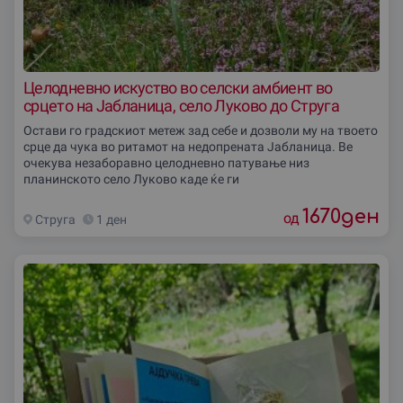
Целодневно искуство во селски амбиент во
срцето на Јабланица, село Луково до Струга
Остави го градскиот метеж зад себе и дозволи му на твоето
срце да чука во ритамот на недопрената Јабланица. Ве
очекува незаборавно целодневно патување низ
планинското село Луково каде ќе ги
1670
ден
од
Струга
1 ден