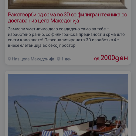
Ракотворби од срма во 3D со филигран техника со
достава низ цела Македониjа
Замисли уметничко дело создадено само за тебе –
изработено рачно, со филигранска прецизност и срма што
свети како злато! Персонализираната 3D изработка ќе
внесе елеганција во секој простор,
2000
ден
од
Низ цела Македониjа
1 ден