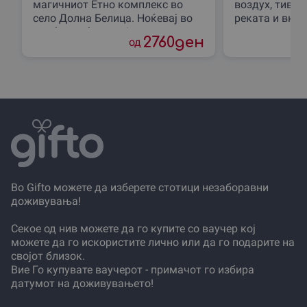
магичниот Етно комплекс во
воздух, тивк
село Долна Белица. Ноќевај во
реката и вкус
удобна соба со појадок, користи
природата. Во
2760
ден
од
го спа центар и уживај
до Градот“ со
Во Gifto можете да изберете стотици незаборавни
доживувања!
Секое од нив можете да го купите со ваучер кој
можете да го искористите лично или да го подарите на
својот близок.
Вие Го купувате ваучерот - примачот го избира
датумот на доживувањето!