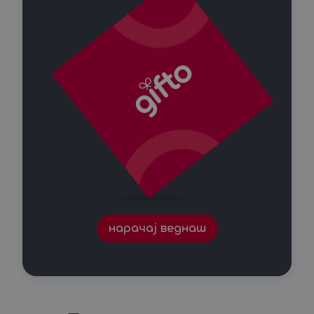
нарачај веднаш