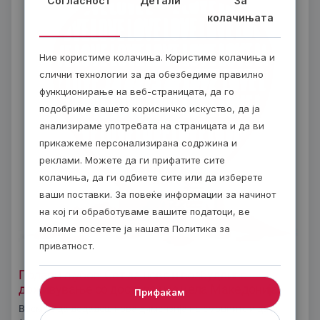
Согласност
Детали
За
колачињата
Ние користиме колачиња. Користиме колачиња и
слични технологии за да обезбедиме правилно
функционирање на веб-страницата, да го
подобриме вашето корисничко искуство, да ја
анализираме употребата на страницата и да ви
прикажеме персонализирана содржина и
реклами. Можете да ги прифатите сите
колачиња, да ги одбиете сите или да изберете
ваши поставки. За повеќе информации за начинот
на кој ги обработуваме вашите податоци, ве
молиме посетете ја нашата Политика за
приватност.
Подари љубов: Сет за ново и возбудливо
доживување со достава низ цела Македонија
Прифаќам
Време е да додадеш нова димензија на емоциите и да ја