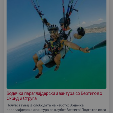
Водечка параглајдерска авантура со Вертиго во
Охрид и Струга
Почувствувај ја слободата на небото: Водечка
параглајдерска авантура со клубот Вертиго! Подготви се за