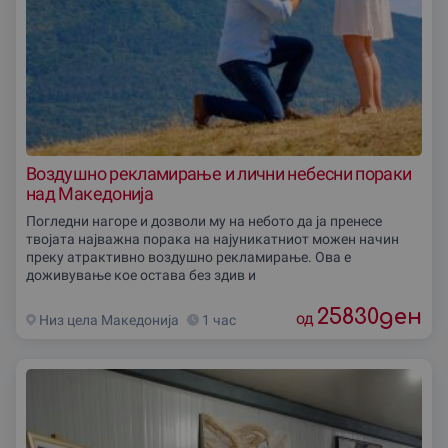
Воздушно рекламирање и лични небесни пораки
над Македонија
Погледни нагоре и дозволи му на небото да ја пренесе
твојата најважна порака на најуникатниот можен начин
преку атрактивно воздушно рекламирање. Ова е
доживување кое остава без здив и
25830
ден
од
Низ цела Македониjа
1 час