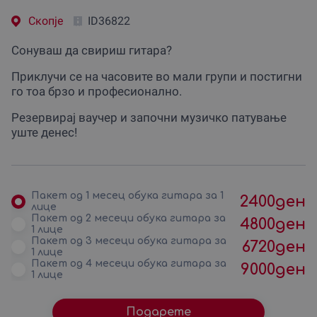
Скопjе
ID36822
Сонуваш да свириш гитара?
Приклучи се на часовите во мали групи и постигни
го тоа брзо и професионално.
Резервирај ваучер и започни музичко патување
уште денес!
Пакет од 1 месец обука гитара за 1
2400
ден
лице
Пакет од 2 месеци обука гитара за
4800
ден
1 лице
Пакет од 3 месеци обука гитара за
6720
ден
1 лице
Пакет од 4 месеци обука гитара за
9000
ден
1 лице
Подарете