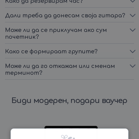
Како да резервирам час?
Дали треба да донесам своја гитара?
Може ли да се приклучам ако сум
почетник?
Како се формираат групите?
Може ли да го откажам или сменам
терминот?
Биди модерен, подари ваучер