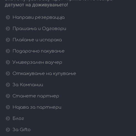
датумот на доживувањето!
Направи резервација
Прашања и Одговори
Плаќање и испорака
Подарочно пакување
Универзален ваучер
Откажување на купување
За Компании
Станете партнер
Најава за партнери
Блог
За Gifto