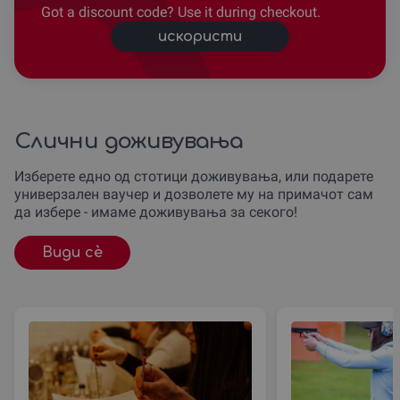
Got a discount code? Use it during checkout.
искористи
Слични доживувања
Изберете едно од стотици доживувања, или подарете
универзален ваучер и дозволете му на примачот сам
да избере - имаме доживувања за секого!
Види сè