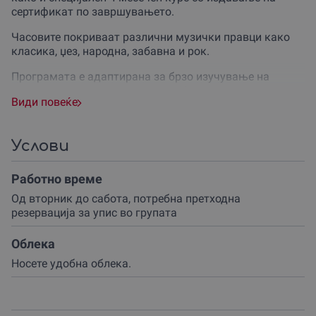
сертификат по завршувањето.
Часовите покриваат различни музички правци како
класика, џез, народна, забавна и рок.
Програмата е адаптирана за брзо изучување на
нотите и акордите, овозможувајќи ти да свириш песни
Види повеќе
по краток период на учење.
За време на паузите, ќе имаш на располагање вода и
бонбони за освежување.
Услови
Ова доживување е совршено за сите кои сакаат да
Работно време
научат да свират на гитара, без оглед на нивното
претходно музичко знаење.
Од вторник до сабота, потребна претходна
резервациjа за упис во групата
Часовите се одржуваат од вторник до сабота, од
септември до јули, со по 4 часа месечно.
Облека
Носете удобна облека.