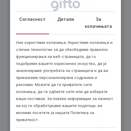
Согласност
Детали
За
колачињата
Ние користиме колачиња. Користиме колачиња и
слични технологии за да обезбедиме правилно
По е-пошта – 24/7!
функционирање на веб-страницата, да го
Изберете електронски ваучер и ќе го добиете
подобриме вашето корисничко искуство, да ја
веднаш по завршувањето на нарачката. Добијте
анализираме употребата на страницата и да ви
30 денари попуст за секој е-ваучер.
прикажеме персонализирана содржина и
реклами. Можете да ги прифатите сите
колачиња, да ги одбиете сите или да изберете
ваши поставки. За повеќе информации за начинот
на кој ги обработуваме вашите податоци, ве
молиме посетете ја нашата Политика за
приватност.