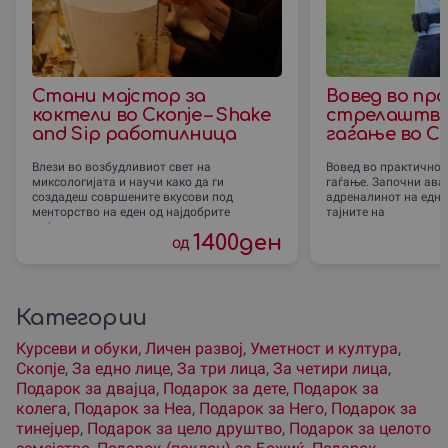
Стани мајстор за
Вовед во пр
коктели во Скопје – Shake
стрелаштво 
and Sip работилница
гаѓање во Ск
Влези во возбудливиот свет на
Вовед во практично 
миксологијата и научи како да ги
гаѓање. Започни аван
создадеш совршените вкусови под
адреналинот на едно 
менторство на еден од најдобрите
тајните на
мајстори во
1400
ден
од
Категории
Курсеви и обуки
,
Личен развој
,
Уметност и култура
,
Скопjе
,
За едно лице
,
За три лица
,
За четири лица
,
Подарок за двајца
,
Подарок за дете
,
Подарок за
колега
,
Подарок за Неа
,
Подарок за Него
,
Подарок за
тинејџер
,
Подарок за цело друштво
,
Подарок за целото