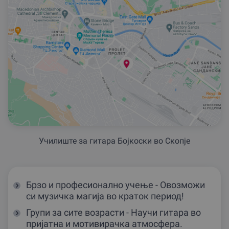
Училиште за гитара Боjкоски во Скопjе
Брзо и професионално учење - Овозможи
си музичка магија во краток период!
Групи за сите возрасти - Научи гитара во
пријатна и мотивирачка атмосфера.