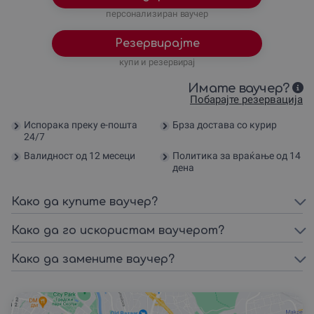
персонализиран ваучер
Резервирајте
купи и резервирај
Имате ваучер?
Побарајте резервација
Испорака преку е-пошта
Брза достава со курир
24/7
Валидност од 12 месеци
Политика за враќање од 14
дена
Како да купите ваучер?
Како да го искористам ваучерот?
Како да замените ваучер?