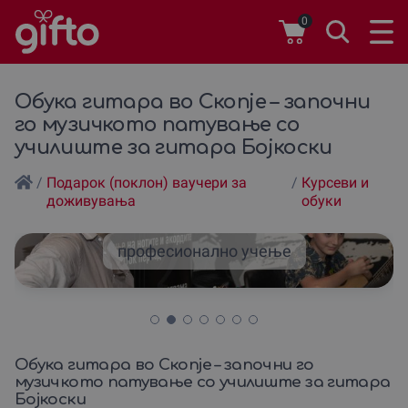
0
Обука гитара во Скопjе – започни
го музичкото патување со
училиште за гитара Боjкоски
/
Подарок (поклон) ваучери за
/
Курсеви и
доживувања
обуки
професионално учење
Обука гитара во Скопjе – започни го
музичкото патување со училиште за гитара
Боjкоски