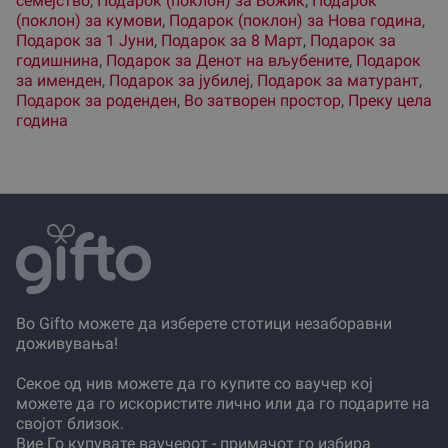
семејство
,
Подарок (поклон) за Божиќ
,
Подарок
(поклон) за кумови
,
Подарок (поклон) за Нова година
,
Подарок за 1 Јуни
,
Подарок за 8 Март
,
Подарок за
годишнина
,
Подарок за Денот на вљубените
,
Подарок
за именден
,
Подарок за јубилеј
,
Подарок за матурант
,
Подарок за роденден
,
Во затворен простор
,
Преку цела
година
Во Gifto можете да изберете стотици незаборавни
доживувања!
Секое од нив можете да го купите со ваучер кој
можете да го искористите лично или да го подарите на
својот близок.
Вие Го купувате ваучерот - примачот го избира