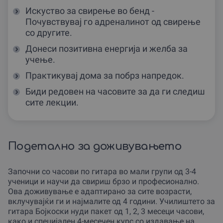
Искуство за свирење во бенд -
Почувствувај го адреналинот од свирење
со другите.
Донеси позитивна енергија и желба за
учење.
Практикувај дома за побрз напредок.
Биди редовен на часовите за да ги следиш
сите лекции.
Подетално за доживувањето
Започни со часови по гитара во мали групи од 3-4
ученици и научи да свириш брзо и професионално.
Ова доживување е адаптирано за сите возрасти,
вклучувајќи ги и најмалите од 4 години. Училиштето за
гитара Боjкоски нуди пакет од 1, 2, 3 месеци часови,
како и специјален 4-месечен курс со издавање на