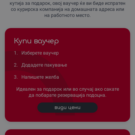
кутија за подарок, овој ваучер ќе ви биде испратен
со курирска компанија на домашната адреса или
на работното место.
Купи ваучер
1.
Изберете ваучер
2.
Додадете пакување
3.
Напишете желба
Идеален за подарок или во случај ако сакате
да побарате резервација подоцна.
види цени