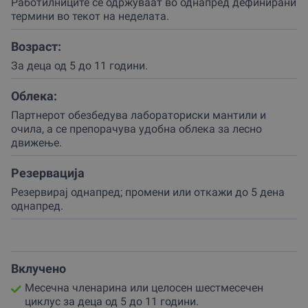
научник.
Работилниците се одржуваат во однапред дефинирани
термини во текот на неделата.
Под водство на искусниот партнер, децата секоја
недела се соочуваат со нови предизвици – од хемиски
Возраст:
реакции кои менуваат бои, до физички експерименти
За деца од 5 до 11 години.
кои ја објаснуваат гравитацијата или електрицитетот.
Целта на организаторот е да создаде околина каде
Облека:
прашањето „зошто“ секогаш добива практичен
Партнерот обезбедува лабораториски мантили и
одговор, правејќи ја науката блиска и разбирлива за
очила, а се препорачува удобна облека за лесно
сите возрасти (од 5 до 11 години).
движење.
Работилниците се одвиваат во групи каде се
поттикнува тимската работа и социјализацијата.
Резервациjа
Резервирај однапред; промени или откажи до 5 дена
Децата учат како да соработуваат на проекти, како
однапред.
да ги споделуваат своите откритија и како да се
радуваат на заедничкиот успех.
Оваа авантура низ едукативниот центар трае во
континуитет, овозможувајќи им на учесниците
Вклучено
постепено да градат знаење и самодоверба.
Месечна членарина или целосен шестмесечен
Секој поминат час во лабораторијата е нова емоција
циклус за деца од 5 до 11 години.