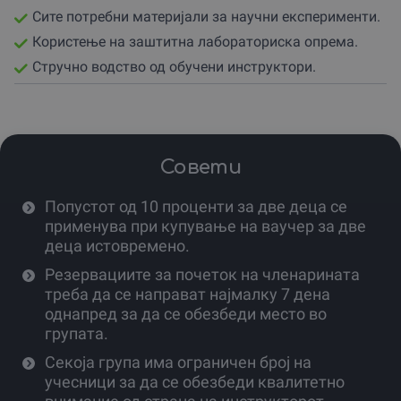
на воодушевување кога ќе се види крајниот резултат
Сите потребни материјали за научни експерименти.
од некој успешен експеримент.
Користење на заштитна лабораториска опрема.
Организаторот нуди различни опции за посета,
Стручно водство од обучени инструктори.
прилагодени на потребите на семејствата.
Може да се одбере месечна членарина за почетно
запознавање со програмата, или пак целосен циклус
од шест месеци кој обезбедува сеопфатно едукативно
патување.
Совети
За семејствата со две деца, партнерот обезбедува
Попустот од 10 проценти за две деца се
дополнителен попуст од десет проценти, правејќи го
применува при купување на ваучер за две
ова доживување уште подостапно.
деца истовремено.
Секоја работилница е нова прилика за детето да се
Резервациите за почеток на членарината
исклучи од екраните и да се поврзе со реалниот свет
треба да се направат најмалку 7 дена
на науката.
однапред за да се обезбеди место во
Не пропуштај ја шансата да му овозможиш на твоето
групата.
дете да расте со науката.
Секоја група има ограничен број на
учесници за да се обезбеди квалитетно
Наместо краткотрајни играчки, подари доживување
кое ќе го обликува неговиот начин на размислување и