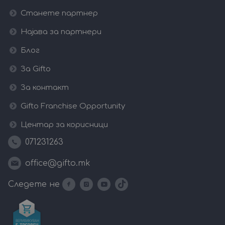
Станете партнер
Најава за партнери
Блог
За Gifto
За контакт
Gifto Franchise Opportunity
Центар за корисници
071231263
office@gifto.mk
Следете не