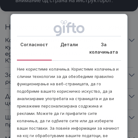
внимание од страна на инструкторот.
ќе му отвори нови хоризонти.
Купи го твојот ваучер на gifto.mk и стани дел од
заедницата на мали генијалци во Научна Кујничка.
Најчесто поставувани прашања
Ова е најдобриот начин да се спојат забавата и
знаењето во едно незаборавно едукативно искуство
Како да ја активирам членарината по
Согласност
Детали
За
кое останува во сеќавање засекогаш.
купувањето на ваучер во детски
колачињата
едукативен центар НАУЧНА
Едукативни работилници –
КУЈНИЧКА - Карпош во Скопје?
ваучери за месечна или
Ние користиме колачиња. Користиме колачиња и
шестмесечна програма
За која возраст се погодни
слични технологии за да обезбедиме правилно
работилниците?
Преку едукативните работилници, твоето дете ќе
функционирање на веб-страницата, да го
добие единствена можност да влезе во светот на
подобриме вашето корисничко искуство, да ја
природните науки (биологија, хемија, физика,
Дали сите материјали се вклучени во
анализираме употребата на страницата и да ви
екологија) на забавен и креативен начин.
цената?
прикажеме персонализирана содржина и
Програмата е дизајнирана за деца од 5 до 11 години и
реклами. Можете да ги прифатите сите
Што вклучува ваучерот за едукативна
содржи теоретски лекции, практични експерименти,
колачиња, да ги одбиете сите или да изберете
програма?
квизови и игри кои поттикнуваат логично
ваши поставки. За повеќе информации за начинот
размислување.
на кој ги обработуваме вашите податоци, ве