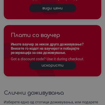
види цени
Плати со ваучер
Имате ваучер за некое друго доживување?
Внесете го кодот на ваучерот и побарајте
резервација за ова доживување.
Got a discount code? Use it during checkout.
искористи
Слични доживувања
Изберете едно од стотици доживувања, или подарете