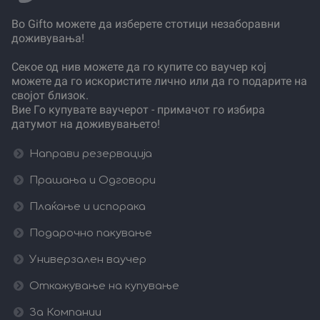
Во Gifto можете да изберете стотици незаборавни
доживувања!
Секое од нив можете да го купите со ваучер кој
можете да го искористите лично или да го подарите на
својот близок.
Вие Го купувате ваучерот - примачот го избира
датумот на доживувањето!
Направи резервација
Прашања и Одговори
Плаќање и испорака
Подарочно пакување
Универзален ваучер
Откажување на купување
За Компании