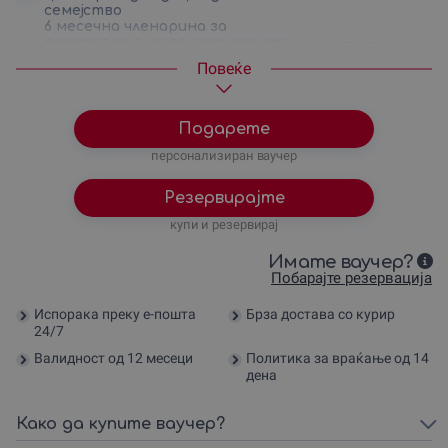
семејство
6 месечна членарина за
посетување на едукативниот
12000
ден
центар за едно дете (основно
Повеќе
ниво)
6 месечна членарина за
посетување на едукативниот
21600
ден
центар за две деца од исто
Подарете
семејство (основно ниво)
персонализиран ваучер
Резервирајте
купи и резервирај
Имате ваучер?
Побарајте резервација
Испорака преку е-пошта
Брза достава со курир
24/7
Валидност од 12 месеци
Политика за враќање од 14
дена
Како да купите ваучер?