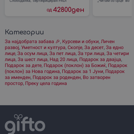
Слободанка, сертифициран PADI
„Читам со срце“ во
инструктор, во
42800
ден
од
Категории
За наjдобрата забава 🎉
,
Курсеви и обуки
,
Личен
развој
,
Уметност и култура
,
Скопjе
,
За десет
,
За едно
лице
,
За осум лица
,
За пет лица
,
За три лица
,
За четири
лица
,
За шест лица
,
Над 20 лица
,
Подарок за двајца
,
Подарок за дете
,
Подарок (поклон) за Божиќ
,
Подарок
(поклон) за Нова година
,
Подарок за 1 Јуни
,
Подарок
за именден
,
Подарок за роденден
,
Во затворен
простор
,
Преку цела година