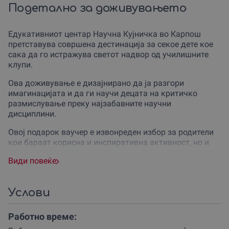
Подетално за доживувањето
Едукативниот центар Научна Кујничка во Карпош
претставува совршена дестинација за секое дете кое
сака да го истражува светот надвор од училишните
клупи.
Ова доживување е дизајнирано да ја разгори
имагинацијата и да ги научи децата на критичко
размислување преку најзабавните научни
дисциплини.
Овој подарок ваучер е извонреден избор за родители
кои бараат корисна и инспиративна активност, но и
како оригинален подарок кој нуди долготрајна
Види повеќе
вредност и емоција.
Процесот на учење во Научна Кујничка е далеку од
обичните предавања.
Услови
Тука, секое дете добива свој лабораториски мантил и
Работно време:
заштитни очила, влегувајќи во улога на вистински