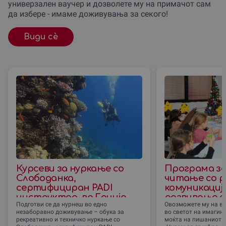
универзален ваучер и дозволете му на примачот сам
да избере - имаме доживувања за секого!
Види сè
Курсеви за нуркање со
Програма за
Слободанка,
читање со р
сертифициран PADI
комуникација
инструктор, во Грциjа
развивање 
Подготви се да нурнеш во едно
Овозможете му на ва
при изразув
незаборавно доживување – обука за
во светот на имагина
Скопје
рекреативно и техничко нуркање со
моќта на пишаниот з