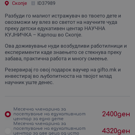
Скопjе
ID37989
Разбуди го малиот истражувач во твоето дете и
овозможи му влез во светот на научните чуда
преку детски едукативен центар НАУЧНА
КУЈНИЧКА – Карпош во Скопје.
Ова доживување нуди возбудливи работилници и
експерименти каде знаењето се стекнува преку
забава, практична работа и многу смеење.
Резервирај го овој подарок ваучер на gifto.mk и
инвестирај во љубопитноста на твојот млад
научник уште денес.
Месечна членарина за
2400
ден
посетување на едукативниот
центар за едно дете
Месечна членарина за
посетување на едукативниот
4320
ден
центар за две деца од исто