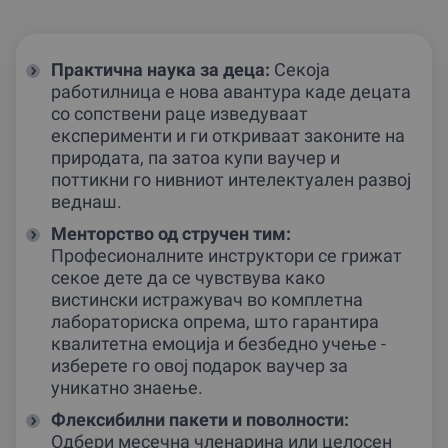
Практична наука за деца:
Секоја
работилница е нова авантура каде децата
со сопствени раце изведуваат
експерименти и ги откриваат законите на
природата, па затоа купи ваучер и
поттикни го нивниот интелектуален развој
веднаш.
Менторство од стручен тим:
Професионалните инструктори се грижат
секое дете да се чувствува како
вистински истражувач во комплетна
лабораториска опрема, што гарантира
квалитетна емоција и безбедно учење -
изберете го овој подарок ваучер за
уникатно знаење.
Флексибилни пакети и поволности:
Одбери месечна членарина или целосен