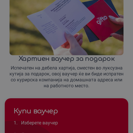
Хартиен ваучер за подарок
Испечатен на дебела хартија, сместен во луксузна
кутија за подарок, овој ваучер ќе ви биде испратен
со курирска компанија на домашната адреса или
на работното место.
Купи ваучер
1.
Изберете ваучер