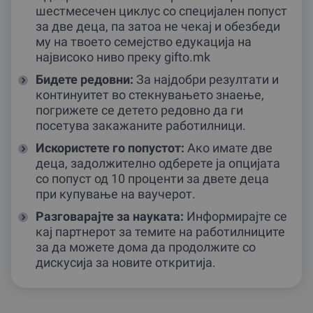
шестмесечен циклус со специјален попуст
за две деца, па затоа не чекај и обезбеди
му на твоето семејство едукација на
највисоко ниво преку gifto.mk
Бидете редовни:
За најдобри резултати и
континуитет во стекнувањето знаење,
погрижете се детето редовно да ги
посетува закажаните работилници.
Искористете го попустот:
Ако имате две
деца, задолжително одберете ја опцијата
со попуст од 10 проценти за двете деца
при купување на ваучерот.
Разговарајте за науката:
Информирајте се
кај партнерот за темите на работилниците
за да можете дома да продолжите со
дискусија за новите откритија.