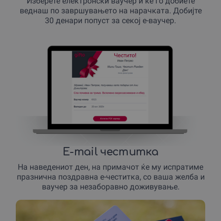
Изберете електронски ваучер и ќе го добиете
науки.
веднаш по завршувањето на нарачката. Добијте
Практични експерименти за секоја тема.
30 денари попуст за секој е-ваучер.
Едукативни игри, квизови и активности кои
поттикнуваат логично размислување.
Водство од искусни и сертифицирани едукатори.
Избери ја услугата што најдобро
одговара на потребите на
твоето дете или подари научна
авантура на саканите!
E-mail честитка
На наведениот ден, на примачот ќе му испратиме
празнична поздравна е-честитка, со ваша желба и
ваучер за незаборавно доживување.