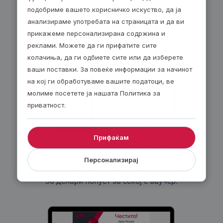
опуштање на умот и телото.
подобриме вашето корисничко искуство, да ја
CSPA Back & Neck / Feet** – фокусирани масажи за грб,
анализираме употребата на страницата и да ви
врат или стапала.
прикажеме персонализирана содржина и
реклами. Можете да ги прифатите сите
CSPA Pregnancy** – специјализирана масажа со лесен
колачиња, да ги одбиете сите или да изберете
притисок за трудници.
ваши поставки. За повеќе информации за начинот
CSPA Facelift** – лифтинг масажа на лице со анти-ејџ
на кој ги обработуваме вашите податоци, ве
ефект.
молиме посетете ја нашата Политика за
THE CEO SPA MASSAGE (120′)** – луксузен ритуал со
приватност.
пилинг, пакување во фолија и нега на лице.
4.
Трајна Шминка и Микропигментација
Прифаќам
По е-пошта – 24/7!
Powder Brows** – техника на пудра веѓи за природен
изглед.
Персонализирај
Изберете електронски ваучер и ќе го добиете
веднаш по завршувањето на нарачката. Добијте
Baby & Cat Eyeliner** – трајно исцртување на очните
30 денари попуст за секој е-ваучер.
капаци.
Diamond Lips** – микропигментација на усни за
нагласена боја и форма.