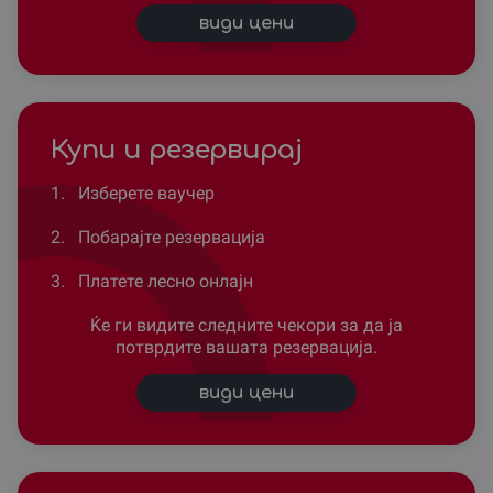
види цени
Купи и резервирај
1.
Изберете ваучер
2.
Побарајте резервација
3.
Платете лесно онлајн
Ќе ги видите следните чекори за да ја
потврдите вашата резервација.
види цени