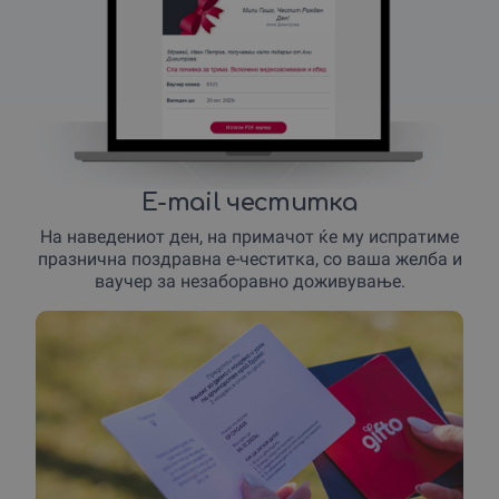
* **Медицинска микропигментација** – камуфлажа
на лузни, ареоли и скалп.
5.
Тетовирање (Tattoos)
– уметничко исцртување на
телото кај Симона Драган Кулевска.
6.
Маникир, Педикир и Депилација
Апаратен руски маникир и педикир** – со или без гел
лак за совршени нокти.
E-mail честитка
Collagen Jelly SPA Pedicure** – луксузна нега на
На наведениот ден, на примачот ќе му испратиме
стапалата збогатена со колаген.
празнична поздравна е-честитка, со ваша желба и
ваучер за незаборавно доживување.
Професионална шминка – за дневни, вечерни или
невестински пригоди.
7.
Депилација за мажи и жени
– третмани за цело
тело, лице или специфични зони.
Доживувањето трае во зависност од избраниот
третман, но чувството на задоволство од новиот
изглед ќе те придружува долго време по напуштањето
на студиото.