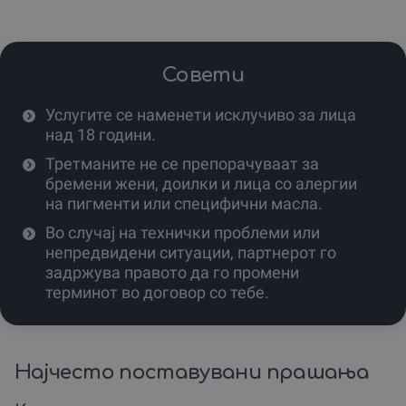
третмани за лице и тело, вклучувајќи анти-ејџинг
терапии и масажи, кои можеш да ги комбинираш за
целосен ден посветен на себе.
Совети
Сите достапни услуги во ЦЕО СПА СТУДИО
:
1.
Веѓи и Трепки (Нега и Регенерација)
Услугите се наменети исклучиво за лица
LIFT UP MY BROWS / SPA Edition – траен лифтинг,
над 18 години.
боење, обликување и кератинска потхрана.
Третманите не се препорачуваат за
THE NATURAL BROWS** – обликување и боење за
бремени жени, доилки и лица со алергии
совршена природна форма.
на пигменти или специфични масла.
THE BLONDE EFFECT BROWS** – бланширање,
Во случај на технички проблеми или
обликување и нијансирање.
непредвидени ситуации, партнерот го
задржува правото да го промени
THE BROW REHAB** – моќен третман за брза
терминот во договор со тебе.
регенерација на оштетени веѓи.
LASH PARADISE** – третман за нагласување и нега на
трепките.
Најчесто поставувани прашања
LASH REHAB** – интензивна регенерација на
природните трепки.