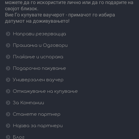
можете да го искористите лично или да го подарите на
својот близок.
Вие Го купувате ваучерот - примачот го избира
датумот на доживувањето!
Направи резервација
Прашања и Одговори
Плаќање и испорака
Подарочно пакување
Универзален ваучер
Откажување на купување
За Компании
Станете партнер
Најава за партнери
Блог