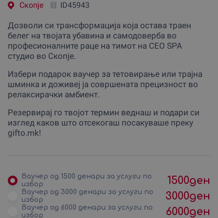
Скопjе
ID45943
Дозволи си трансформација која остава траен
белег на твојата убавина и самодоверба во
професионалните раце на тимот на CEO SPA
студио во Скопје.
Избери подарок ваучер за тетовирање или трајна
шминка и доживеј ја совршената прецизност во
релаксирачки амбиент.
Резервирај го твојот термин веднаш и подари си
изглед каков што отсекогаш посакуваше преку
gifto.mk!
Ваучер од 1500 денари за услуги по
1500
ден
избор
Ваучер од 3000 денари за услуги по
3000
ден
избор
Ваучер од 6000 денари за услуги по
6000
ден
избор