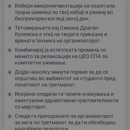
Избери микропигментација на скалп или
трајна шминка по твој избор и уживај во
беспрекорен изглед секој ден.
Тетовирањето кај Симона Драган
Кулевска е спој на твојата приказна и
врвната техника на организаторот.
Комбинирај ја естетската промена со
менито за релаксација на ЦЕО СПА за
комплетно уживање.
Дојди неколку минути порано за да се
опуштиш во амбиентот на студиото пред
почетокот на третманот.
Искрено сподели ги твоите очекувања и
евентуални здравствени чувствителности
со мајсторот.
Следи ги препораките на организаторот
за нега по третманот за да ги обезбедиш
најдобрите резултати.