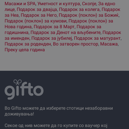
Масажи и SPA
,
Уметност и култура
,
Скопjе
,
За едно
лице
,
Подарок за двајца
,
Подарок за колега
,
Подарок
за Неа
,
Подарок за Него
,
Подарок (поклон) за Божиќ
,
Подарок (поклон) за кумови
,
Подарок (поклон) за
Нова година
,
Подарок за 8 Март
,
Подарок за
годишнина
,
Подарок за Денот на вљубените
,
Подарок
за именден
,
Подарок за јубилеј
,
Подарок за матурант
,
Подарок за роденден
,
Во затворен простор
,
Масажа
,
Преку цела година
Во Gifto можете да изберете стотици незаборавни
доживувања!
Секое од нив можете да го купите со ваучер кој