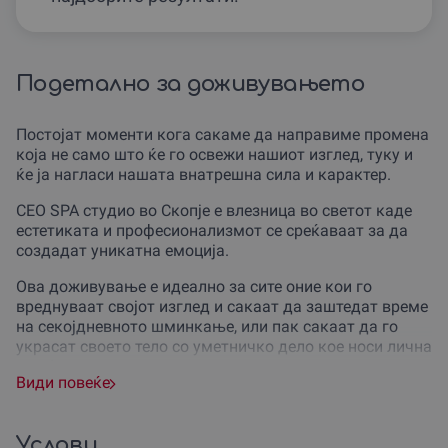
Подетално за доживувањето
Постојат моменти кога сакаме да направиме промена
која не само што ќе го освежи нашиот изглед, туку и
ќе ја нагласи нашата внатрешна сила и карактер.
CEO SPA студио во Скопје е влезница во светот каде
естетиката и професионализмот се среќаваат за да
создадат уникатна емоција.
Ова доживување е идеално за сите оние кои го
вреднуваат својот изглед и сакаат да заштедат време
на секојдневното шминкање, или пак сакаат да го
украсат своето тело со уметничко дело кое носи лична
симболика.
Види повеќе
Без разлика дали станува збор за роденден,
годишнина или едноставно желба за лична надградба,
овој подарок ваучер е совршен избор за модерната
Услови