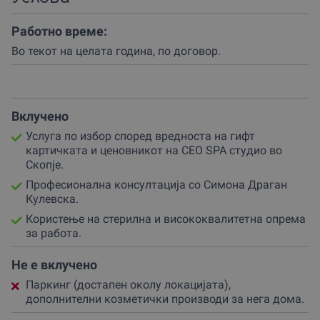
жена или маж кои бараат квалитет без компромис.
Работно време:
Доколку се одлучиш за трајна шминка или
микропигментација, партнерот најпрво ќе направи
Во текот на целата година, по договор.
детална консултација со тебе за да се утврдат твоите
желби и соодветните нијанси кои одговараат на твојот
тен.
Вклучено
Процесот се одвива со најсовремена опрема и
висококвалитетни пигменти, гарантирајќи безбедност
Услуга по избор според вредноста на гифт
и долготрајни резултати.
картичката и ценовникот на CEO SPA студио во
Скопје.
Симона Драган Кулевска, со своето богато искуство,
Професионална консултација со Симона Драган
ќе се погрижи секој потег да биде прецизен,
Кулевска.
претворајќи ја секоја процедура во вистинска
уметничка авантура.
Користење на стерилна и висококвалитетна опрема
за работа.
За оние кои копнеат по ново тетовирање, ова е
прилика да соработуваат со талентиран уметник кој
Не е вклучено
знае како да ја пренесе идејата од хартија на кожа.
Паркинг (достапен околу локацијата),
Покрај специјализираните услуги за тетовирање, CEO
дополнителни козметички производи за нега дома.
SPA студио во Скопје нуди и широк спектар на