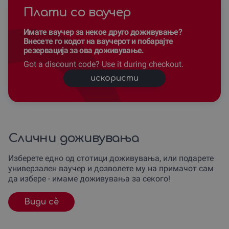
Плати со ваучер
Имате ваучер за некое друго доживување?
Внесете го кодот на ваучерот и побарајте
резервација за ова доживување.
Got a discount code? Use it during checkout.
искористи
Слични доживувања
Изберете едно од стотици доживувања, или подарете
универзален ваучер и дозволете му на примачот сам
да избере - имаме доживувања за секого!
Види сè