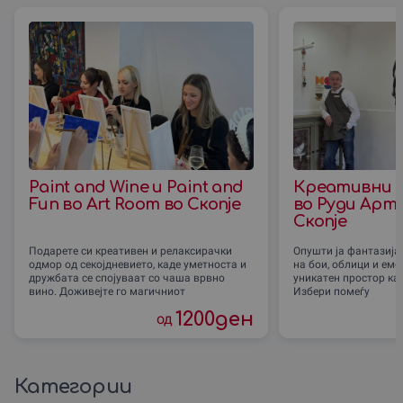
Paint and Wine и Paint and
Креативни 
Fun во Art Room во Скопје
во Руди Арт 
Скопје
Подарете си креативен и релаксирачки
Опушти ја фантазијат
одмор од секојдневието, каде уметноста и
на бои, облици и емоц
дружбата се спојуваат со чаша врвно
уникатен простор ка
вино. Доживејте го магичниот
Избери помеѓу
1200
ден
од
Категории