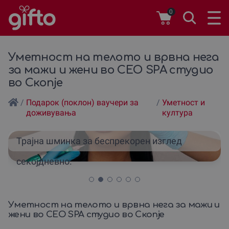
0
Уметност на телото и врвна нега
за мажи и жени во CEO SPA студио
во Скопје
/
Подарок (поклон) ваучери за
/
Уметност и
доживувања
култура
Трајна шминка за беспрекорен изглед
секојдневно.
Уметност на телото и врвна нега за мажи и
жени во CEO SPA студио во Скопје