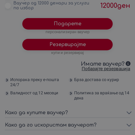
Ваучер од 12000 денари за услуги
12000
ден
по избор
Подарете
персонализиран ваучер
Резервирајте
купи и резервирај
Имате ваучер?
Побарајте резервација
Испорака преку е-пошта
Брза достава со курир
24/7
Валидност од 12 месеци
Политика за враќање од 14
дена
Како да купите ваучер?
Како да го искористам ваучерот?