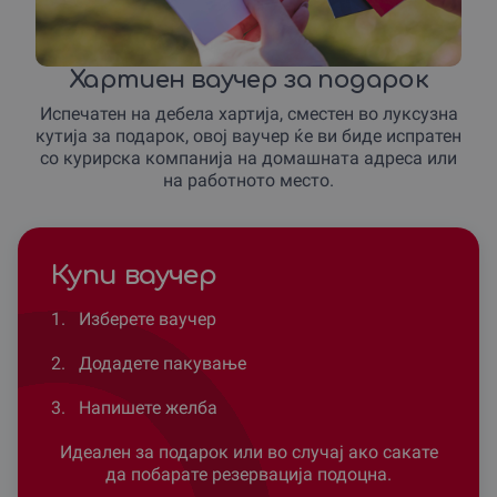
Не дозволувај рутината да го диктира твојот изглед –
преземи контрола и изрази ја својата уникатност.
Хартиен ваучер за подарок
Овој подарок ваучер не е само обична услуга, туку
Испечатен на дебела хартија, сместен во луксузна
инвестиција во твојата самодоверба.
кутија за подарок, овој ваучер ќе ви биде испратен
Избери го својот омилен третман од менито на ЦЕО
со курирска компанија на домашната адреса или
СПА и дозволи му на тимот да ги надмине твоите
на работното место.
очекувања.
Подари емоција која трае, резервирај го твоето следно
доживување уште денес преку gifto.mk!
Купи ваучер
1.
Изберете ваучер
2.
Додадете пакување
3.
Напишете желба
Идеален за подарок или во случај ако сакате
да побарате резервација подоцна.