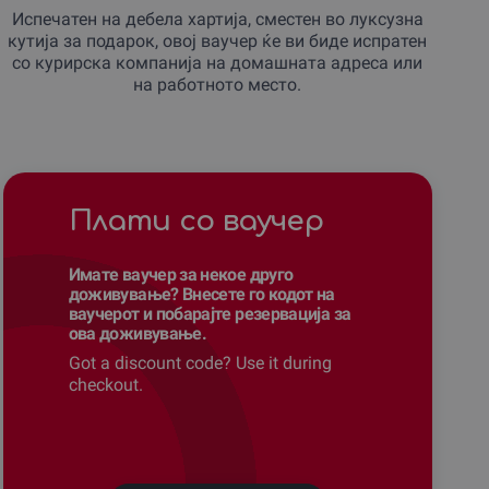
Испечатен на дебела хартија, сместен во луксузна
кутија за подарок, овој ваучер ќе ви биде испратен
со курирска компанија на домашната адреса или
на работното место.
Плати со ваучер
Имате ваучер за некое друго
доживување? Внесете го кодот на
ваучерот и побарајте резервација за
ова доживување.
Got a discount code? Use it during
checkout.