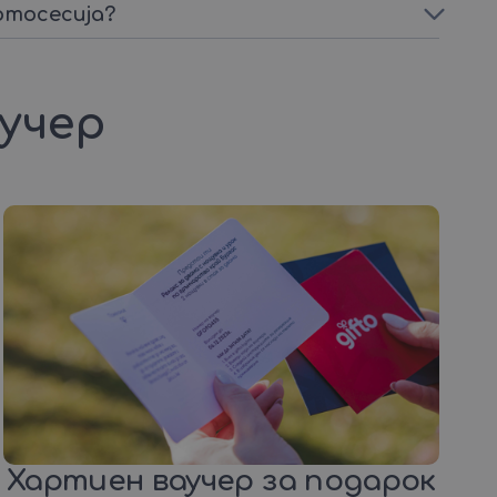
отосесија?
аучер
Хартиен ваучер за подарок