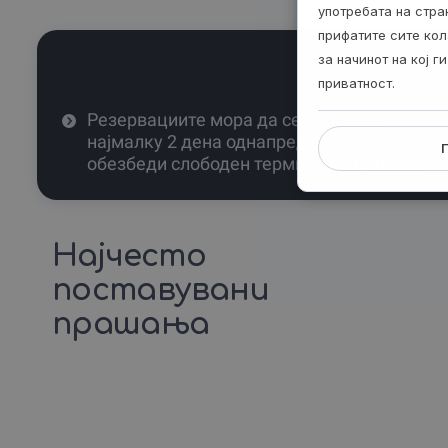
употребата на стр
прифатите сите кол
за начинот на кој 
приватност.
Резервациите мора да се направат
најмалку 2 дена однапред за да се
обезбеди слободен термин во студиото.
Најчесто
поставувани
прашања