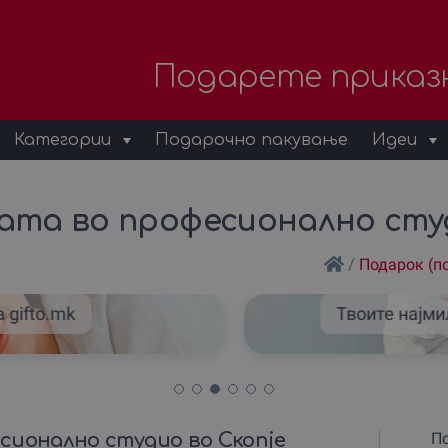
Подарете приказ
Категории
Подарочно пакување
Идеи
ата во професионално студ
/
Подарок (п
 gifto.mk
Твоите најми
сионално студио во Скопје
По