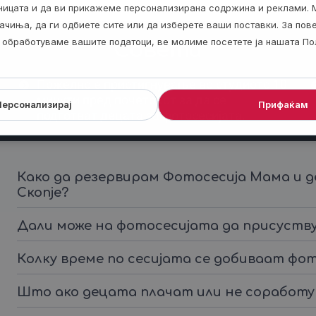
аницата и да ви прикажеме персонализирана содржина и реклами. 
ачиња, да ги одбиете сите или да изберете ваши поставки. За по
ги обработуваме вашите податоци, ве молиме посетете ја нашата По
Совети
Пожелно е пристигнување во студиото 10
минути пред почетокот за да се
Персонализирај
Прифаќам
подготват децата за фотосесијата.
Како да резервирам Фотосесија Мама и 
Скопје?
Дали може на фотосесијата да присуств
Колку време по сесијата се добиваат ф
Што ако децата плачат или не соработ