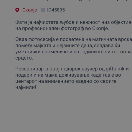
Скопjе
ID45895
Фати ја најчистата љубов и нежност низ објектив
на професионален фотограф во Скопје.
Оваа фотосесија е посветена на магичната врска
помеѓу мајката и нејзините деца, создавајќи
уметнички спомени кои со години ќе ви го топла
срцето.
Резервирај го овој подарок ваучер од gifto.mk и
подари ѝ на мама доживување каде таа е во
центарот на вниманието заедно со своите
најмили!