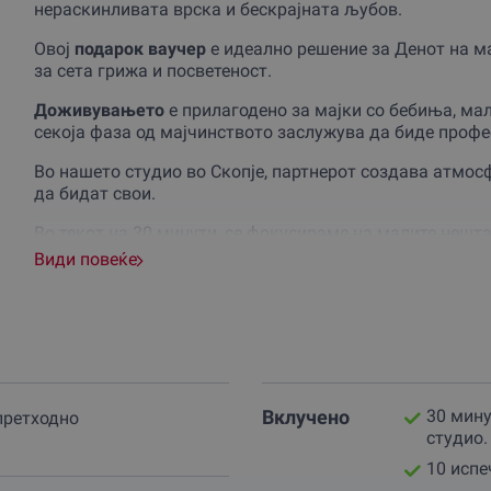
нераскинливата врска и бескрајната љубов.
Овој
подарок ваучер
е идеално решение за Денот на м
за сета грижа и посветеност.
Доживувањето
е прилагодено за мајки со бебиња, ма
секоја фаза од мајчинството заслужува да биде проф
Во нашето студио во Скопје, партнерот создава атмос
да бидат свои.
Во текот на 30 минути, се фокусираме на малите нешт
прегратка.
Види повеќе
Целта не се само „позирачки“ слики, туку фаќање на 
семејство.
Професионалното осветлување и амбиент ќе направат с
Оваа
авантура
пред објективот е внимателно водена о
Вклучено
30 мину
најмалите за да се добијат спонтани кадри.
претходно
студио.
Организаторот нуди насоки за позирање, но остава про
10 испе
доживување
пријатно и без стрес.