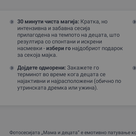
30 минути чиста магија:
Кратка, но
интензивна и забавна сесија
прилагодена на темпото на децата, што
резултира со спонтани и искрени
насмевки -
избери го
најдобриот подарок
за секоја мајка.
Дојдете одморени:
Закажете го
терминот во време кога децата се
најактивни и најрасположени (обично по
утринската дремка или ужина).
Фотосесијата „Мама и децата“ е емотивно патување ко