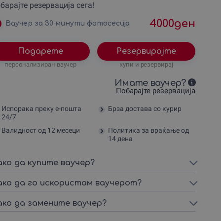
барајте резервација сега!
4000
ден
Ваучер за 30 минути фотосесија
Подарете
Резервирајте
персонализиран ваучер
купи и резервирај
Имате ваучер?
Побарајте резервација
Испорака преку е-пошта
Брза достава со курир
24/7
Валидност од 12 месеци
Политика за враќање од
14 дена
ако да купите ваучер?
ако да го искористам ваучерот?
ако да замените ваучер?