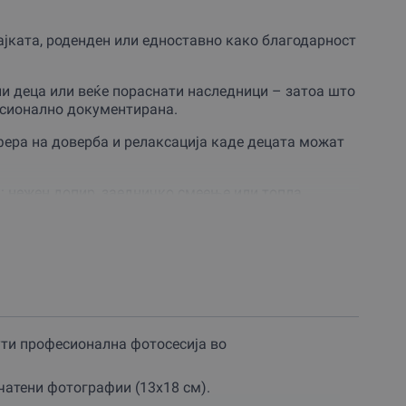
ајката, роденден или едноставно како благодарност
ли деца или веќе пораснати наследници – затоа што
есионално документирана.
фера на доверба и релаксација каде децата можат
а: нежен допир, заедничко смеење или топла
вистинската
емоција
и карактерот на вашето
екоја мајка да се чувствува како вистинска муза.
д фотограф кој разбира како да ги анимира
ти професионална фотосесија во
стор за природна интеракција, што го прави ова
чатени фотографии (13х18 см).