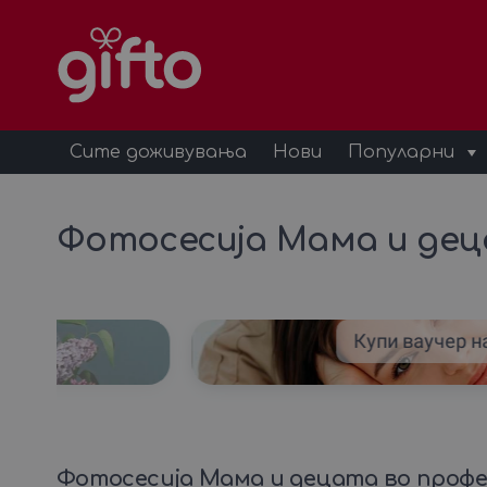
Сите доживувања
Нови
Популарни
Фотосесија Мама и дец
ама
Купи ваучер на
Фотосесија Мама и децата во профе