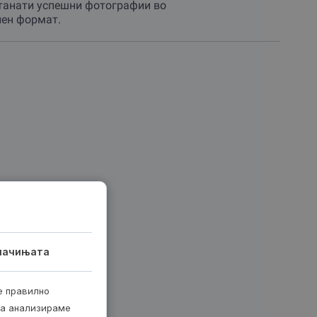
танати успешни фотографии во
у од секојдневните обврски и брзање.
лен формат.
т повеќе од илјада зборови.
ени фотографии со висок квалитет, како и сите
гитален албум, но и како физички доказ за љубовта
 ја сакате.
 во семејното наследство.
нер да ја раскаже вашата семејна приказна низ
реќа и припадност засекогаш.
лачињата
е правилно
ја анализираме