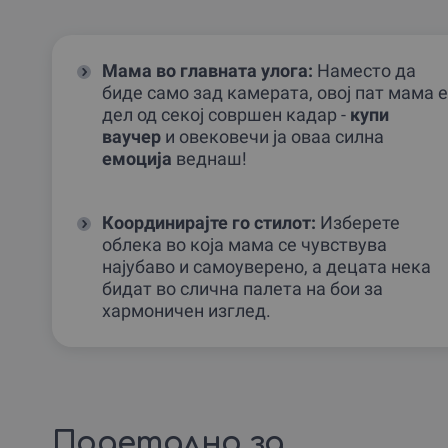
Мама во главната улога:
Наместо да
биде само зад камерата, овој пат мама е
дел од секој совршен кадар -
купи
ваучер
и овековечи ја оваа силна
емоција
веднаш!
Координирајте го стилот:
Изберете
облека во која мама се чувствува
најубаво и самоуверено, а децата нека
бидат во слична палета на бои за
хармоничен изглед.
Подетално за