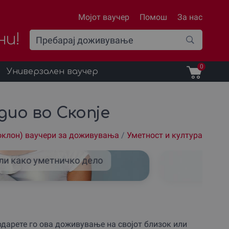
Мојот ваучер
Помош
За нас
ни!
0
Универзален ваучер
ио во Скопје
оклон) ваучери за доживувања
/
Уметност и култура
ли како уметничко дело
Е
дарете го ова доживување на својот близок или