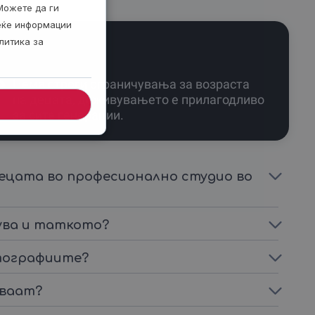
Можете да ги
веќе информации
литика за
Нема строги ограничувања за возраста
на децата, доживувањето е прилагодливо
за сите генерации.
децата во професионално студио во
ува и таткото?
отографиите?
уваат?