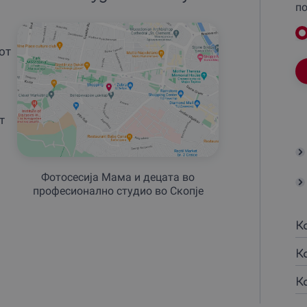
по
от
т
Фотосесија Мама и децата во
професионално студио во Скопје
К
К
К