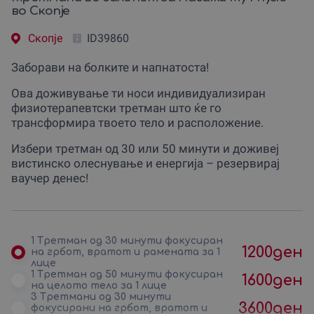
во Скопје
Скопjе
ID39860
Заборави на болките и напнатоста!
Ова доживување ти носи индивидуализиран
физиотерапевтски третман што ќе го
трансформира твоето тело и расположение.
Избери третман од 30 или 50 минути и доживеј
вистинско олеснување и енергија – резервирај
ваучер денес!
1 Третман од 30 минути фокусиран
1200
ден
на грбот, вратот и рамената за 1
лице
1 Третман од 50 минути фокусиран
1600
ден
на целото тело за 1 лице
3 Третмани од 30 минути
3600
ден
фокусирани на грбот, вратот и