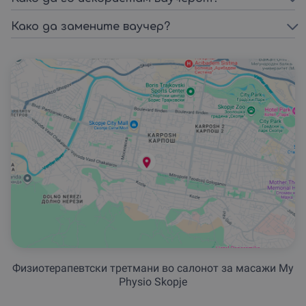
Како да замените ваучер?
Физиотерапевтски третмани во салонот за масажи My
Physio Skopje