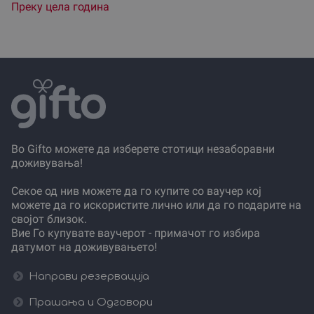
Преку цела година
Во Gifto можете да изберете стотици незаборавни
доживувања!
Секое од нив можете да го купите со ваучер кој
можете да го искористите лично или да го подарите на
својот близок.
Вие Го купувате ваучерот - примачот го избира
датумот на доживувањето!
Направи резервација
Прашања и Одговори