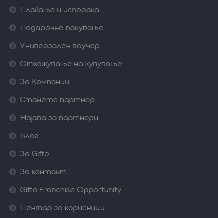
Плаќање и испорака
Подарочно пакување
Универзален ваучер
Откажување на купување
За Компании
Станете партнер
Најава за партнери
Блог
За Gifto
За контакт
Gifto Franchise Opportunity
Центар за корисници