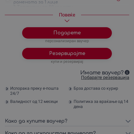
рамената за 1 лице
3 Третмани од 50 минути
4800
ден
фокусирани на целото тело за 1
Повеќе
лице
5 Третмани од 30 минути
6000
ден
фокусирани на грбот, вратот и
рамената за 1 лице
Подарете
5 Третмани од 50 минути
8000
ден
фокусирани на целото тело за 1
персонализиран ваучер
лице
Резервирајте
купи и резервирај
Имате ваучер?
Побарајте резервација
Испорака преку е-пошта
Брза достава со курир
24/7
Валидност од 12 месеци
Политика за враќање од 14
дена
Како да купите ваучер?
Како да го искористам ваучерот?