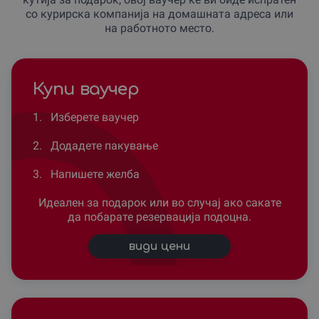
со курирска компанија на домашната адреса или
на работното место.
Купи ваучер
1.
Изберете ваучер
2.
Додадете пакување
3.
Напишете желба
Идеален за подарок или во случај ако сакате
да побарате резервација подоцна.
види цени