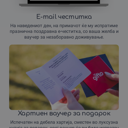
E-mail честитка
На наведениот ден, на примачот ќе му испратиме
празнична поздравна е-честитка, со ваша желба и
ваучер за незаборавно доживување.
Хартиен ваучер за подарок
Испечатен на дебела хартија, сместен во луксузна
кутија за подарок, овој ваучер ќе ви биде испратен