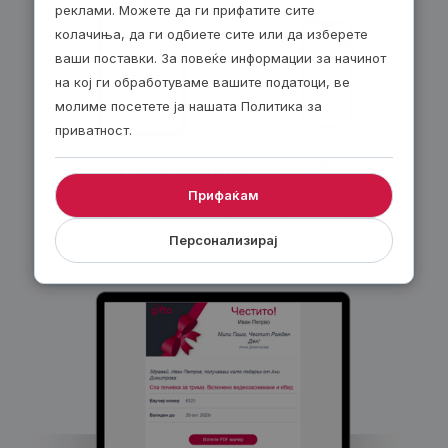
реклами. Можете да ги прифатите сите
колачиња, да ги одбиете сите или да изберете
ваши поставки. За повеќе информации за начинот
на кој ги обработуваме вашите податоци, ве
молиме посетете ја нашата Политика за
приватност.
По е-пошта – 24/7!
Прифаќам
Изберете електронски ваучер и ќе го добиете
веднаш по завршувањето на нарачката. Добијте
30 денари попуст за секој е-ваучер.
Персонализирај