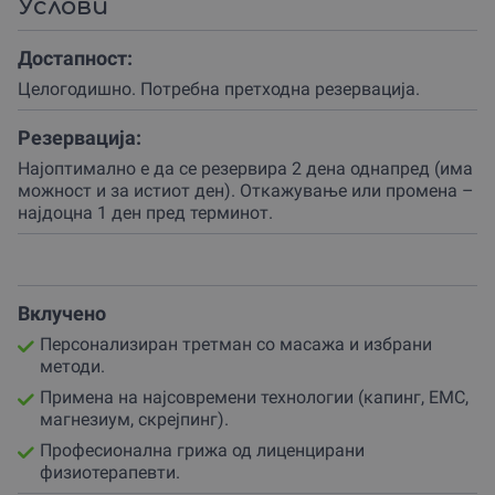
Услови
Избери меѓу третман од 30 минути, фокусиран на
грбот, вратот и рамената, или третман од 50 минути за
Достапност:
целосна регенерација.
Целогодишно. Потребна претходна резервациjа.
Терапијата секогаш е прилагодена според твоите
потреби – секој клиент добива индивидуален пристап,
Резервација:
без исклучок.
Најоптимално е да се резервира 2 дена однапред (има
Еден ден можеш да имаш третман за грбот, а
можност и за истиот ден). Откажување или промена –
следниот фокус на мускулите од нозете – сè зависи од
најдоцна 1 ден пред терминот.
твоето тело.
На располагање се иновативни методи како
динамичен смарт капинг кој комбинира вакуум
Вклучено
масажа со црвено светло за длабока стимулација на
циркулацијата и опуштање.
Персонализиран третман со масажа и избрани
методи.
Доколку имаш потреба од оформување или јакнење
на мускулите, тука е и ЕМС со Compex 8 – електро-
Примена на најсовремени технологии (капинг, ЕМС,
стимулатор за рехабилитација, намалување болка и
магнезиум, скрејпинг).
фитнес ефекти.
Професионална грижа од лиценцирани
физиотерапевти.
Пробај ја и ергон техниката (скрејпинг) со топлинска