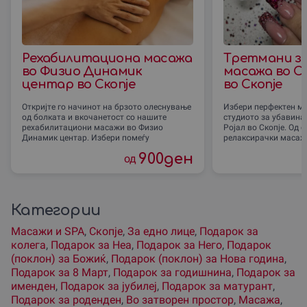
Рехабилитациона масажа
Третмани за
во Физио Динамик
масажа во С
центар во Скопjе
во Скопје
Откријте го начинот на брзото олеснување
Избери перфектен мо
од болката и вкочанетост со нашите
студиото за убавина
рехабилитациони масажи во Физио
Ројал во Скопје. Од 
Динамик центар. Избери помеѓу
релаксирачки масажи
900
ден
од
Категории
Масажи и SPA
,
Скопjе
,
За едно лице
,
Подарок за
колега
,
Подарок за Неа
,
Подарок за Него
,
Подарок
(поклон) за Божиќ
,
Подарок (поклон) за Нова година
,
Подарок за 8 Март
,
Подарок за годишнина
,
Подарок за
именден
,
Подарок за јубилеј
,
Подарок за матурант
,
Подарок за роденден
,
Во затворен простор
,
Масажа
,