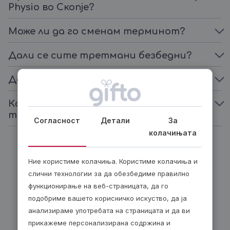
Physio во Скопје?
Може ли да го сменам терминот?
Дали се сите третмани безбедни?
Дали третманот боли?
Колку често може да се повторува
третманот?
Согласност
Детали
За
колачињата
Биди модерен, подари ваучер
Ние користиме колачиња. Користиме колачиња и
слични технологии за да обезбедиме правилно
функционирање на веб-страницата, да го
подобриме вашето корисничко искуство, да ја
анализираме употребата на страницата и да ви
прикажеме персонализирана содржина и