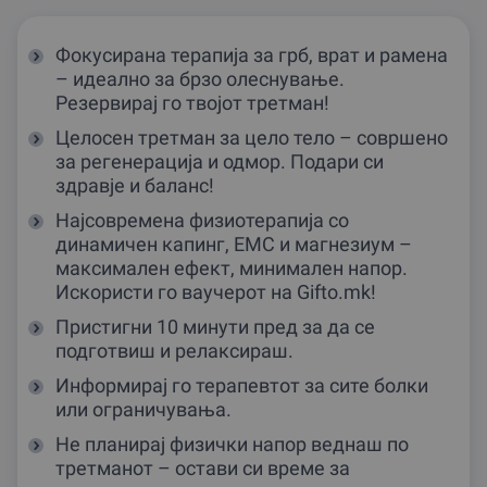
Фокусирана терапија за грб, врат и рамена
– идеално за брзо олеснување.
Резервирај го твојот третман!
Целосен третман за цело тело – совршено
за регенерација и одмор. Подари си
здравје и баланс!
Најсовремена физиотерапија со
динамичен капинг, ЕМС и магнезиум –
максимален ефект, минимален напор.
Искористи го ваучерот на Gifto.mk!
Пристигни 10 минути пред за да се
подготвиш и релаксираш.
Информирај го терапевтот за сите болки
или ограничувања.
Не планирај физички напор веднаш по
третманот – остави си време за