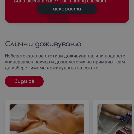
Got a discount code? Use it during checkout.
искористи
Слични доживувања
Изберете едно од стотици доживувања, или подарете
универзален ваучер и дозволете му на примачот сам
да избере - имаме доживувања за секого!
Види сè