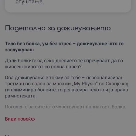
опуштање.
Подетално за доживувањето
Тело без болка, ум без стрес – доживување што го
заслужуваш
Дали болките од секојдневието те спречуваат да го
живееш животот со полна пареа?
Ова доживување е токму за тебе – персонализиран
третман во салон за масажи „My Physio“ во Скопје кој
ги елиминира болките, го релаксира телото и ја враќа
рамнотежата.
Погоден е за сите што чувствуваат напнатост, болка,
замор или едноставно сакаат превентивна нега.
Види повеќе
Идеален подарок за родендени, годишнини, Ден на
вљубените или како гест на грижа за сакана личност.