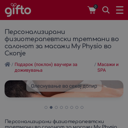
0
Персонализирани
физиотерапевтски третмани во
салонот за масажи My Physio во
Скопје
/
Подарок (поклон) ваучери за
/
Масажи и
доживувања
SPA
Олеснување во секој допир
Персонализирани физиотерапевтски
третмани во салонот за масажи My Physio