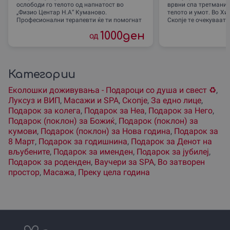
ослободи го телото од напнатост во
врвни спа третмани 
„Физио Центар Н.А“ Куманово.
телото и умот. Во Хи
Професионални терапевти ќе ти помогнат
Скопје те очекуваат 
да се
1000
ден
од
Категории
Еколошки доживувања - Подароци со душа и свест ♻️
,
Луксуз и ВИП
,
Масажи и SPA
,
Скопjе
,
За едно лице
,
Подарок за колега
,
Подарок за Неа
,
Подарок за Него
,
Подарок (поклон) за Божиќ
,
Подарок (поклон) за
кумови
,
Подарок (поклон) за Нова година
,
Подарок за
8 Март
,
Подарок за годишнина
,
Подарок за Денот на
вљубените
,
Подарок за именден
,
Подарок за јубилеј
,
Подарок за роденден
,
Ваучери за SPA
,
Во затворен
простор
,
Масажа
,
Преку цела година