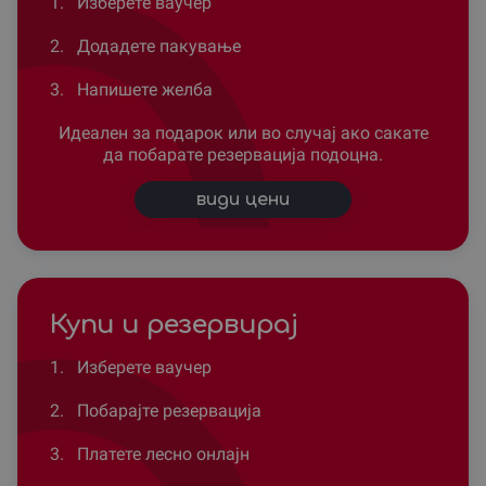
1.
Изберете ваучер
2.
Додадете пакување
3.
Напишете желба
Идеален за подарок или во случај ако сакате
да побарате резервација подоцна.
види цени
Купи и резервирај
1.
Изберете ваучер
2.
Побарајте резервација
3.
Платете лесно онлајн