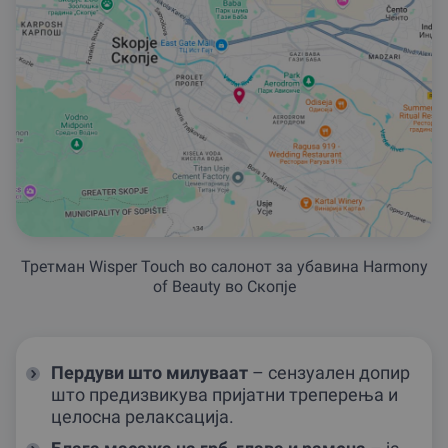
Третман Wisper Touch во салонот за убавина Harmony
of Beauty во Скопје
Пердуви што милуваат
– сензуален допир
што предизвикува пријатни треперења и
целосна релаксација.