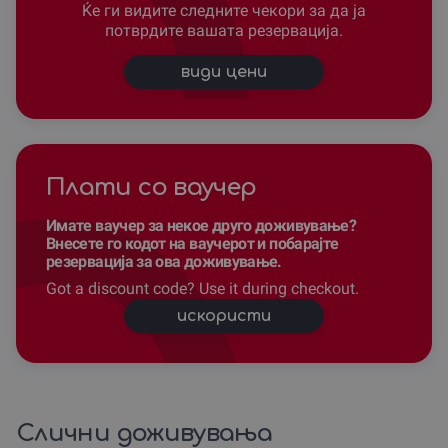
Ќе ги видите следните чекори за да ја
потврдите вашата резервација.
види цени
Плати со ваучер
Имате ваучер за некое друго доживување?
Внесете го кодот на ваучерот и побарајте
резервација за ова доживување.
Got a discount code? Use it during checkout.
искористи
Слични доживувања