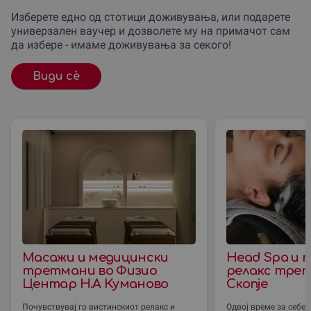
Изберете едно од стотици доживувања, или подарете
универзален ваучер и дозволете му на примачот сам
да избере - имаме доживувања за секого!
Види сè
Масажи и медицински
Head Spa и 
третмани во Физио
релакс трет
Центар Н.А Куманово
Скопје
Почувствувај го вистинскиот релакс и
Одвој време за себе 