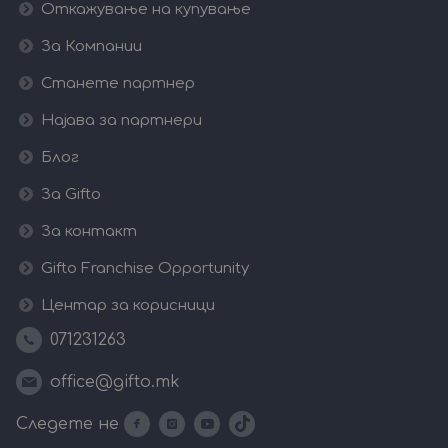
Откажување на купување
За Компании
Станете партнер
Најава за партнери
Блог
За Gifto
За контакт
Gifto Franchise Opportunity
Центар за корисници
071231263
office@gifto.mk
Следете не