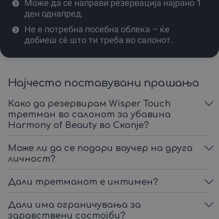
Може да се направи резервација најрано 1
ден однапред.
Не е потребна посебна облека – ќе
добиеш сè што ти треба во салонот.
Најчесто поставувани прашања
Како да резервирам Wisper Touch
третман во салонот за убавина
Harmony of Beauty во Скопје?
Може ли да се подари ваучер на друга
личност?
Дали третманот е интимен?
Дали има ограничувања за
здравствени состојби?