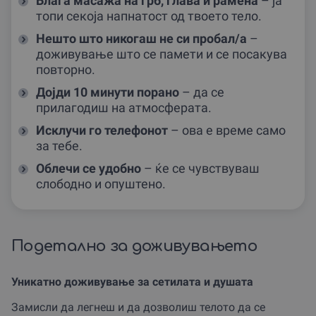
Блага масажа на грб, глава и рамена
– ја
топи секоја напнатост од твоето тело.
Нешто што никогаш не си пробал/а
–
доживување што се памети и се посакува
повторно.
Дојди 10 минути порано
– да се
прилагодиш на атмосферата.
Исклучи го телефонот
– ова е време само
за тебе.
Облечи се удобно
– ќе се чувствуваш
слободно и опуштено.
Подетално за доживувањето
Уникатно доживување за сетилата и душата
Замисли да легнеш и да дозволиш телото да се