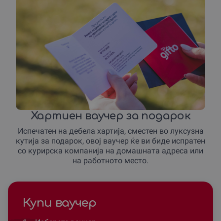
Хартиен ваучер за подарок
Испечатен на дебела хартија, сместен во луксузна
кутија за подарок, овој ваучер ќе ви биде испратен
со курирска компанија на домашната адреса или
на работното место.
Купи ваучер