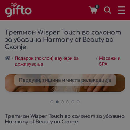
0
Третман Wisper Touch во салонот
за убавина Harmony of Beauty во
Скопје
/
Подарок (поклон) ваучери за
/
Масажи и
доживувања
SPA
Пердуви, тишина и чиста релаксација
Третман Wisper Touch во салонот за убавина
Harmony of Beauty во Скопје