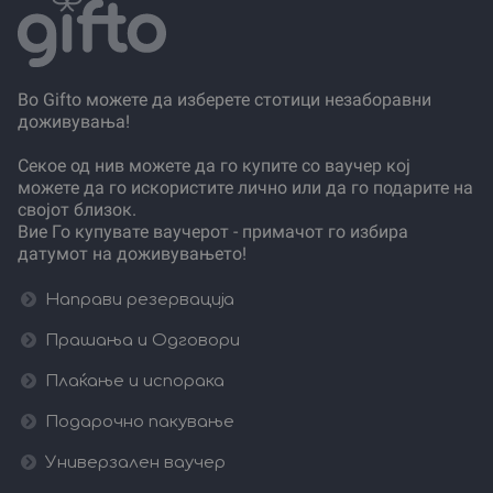
Во Gifto можете да изберете стотици незаборавни
доживувања!
Секое од нив можете да го купите со ваучер кој
можете да го искористите лично или да го подарите на
својот близок.
Вие Го купувате ваучерот - примачот го избира
датумот на доживувањето!
Направи резервација
Прашања и Одговори
Плаќање и испорака
Подарочно пакување
Универзален ваучер