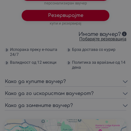
персонализиран ваучер
Резервирајте
купи и резервирај
Имате ваучер?
Побарајте резервација
Испорака преку е-пошта
Брза достава со курир
24/7
Валидност од 12 месеци
Политика за враќање од 14
дена
Како да купите ваучер?
Како да го искористам ваучерот?
Како да замените ваучер?