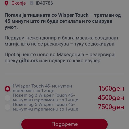
Скопjе
ID40786
Погали ја тишината со Wisper Touch – третман од
45 минути што ги буди сетилата и го смирува
умот.
Пердуви, нежен допир и блага масажа создаваат
магија што не се раскажува – туку се доживува.
Пробај нешто ново во Македонија – резервирај
преку
gifto.mk
или подари го како ваучер.
1 Wisper Touch 45-минутен
1500
ден
третман за 1 лице
Пакет од 3 Wisper Touch 45-
4500
ден
минутни третмани за 1 лице
Пакет од 5 Wisper Touch 45-
7500
ден
минутни третмани за 1 лице
Подарете