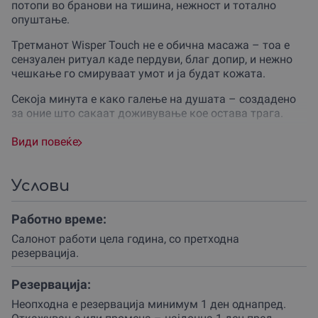
потопи во бранови на тишина, нежност и тотално
опуштање.
Третманот Wisper Touch не е обична масажа – тоа е
сензуален ритуал каде пердуви, благ допир, и нежно
чешкање го смируваат умот и ја будат кожата.
Секоја минута е како галење на душата – создадено
за оние што сакаат доживување кое остава трага.
Совршен е за подарок на сакана личност, за роденден
Види повеќе
или годишнина, но и како интимен поклон само за
себе – кога ти треба бегство од секојдневието.
Услови
Како се одвива Wisper Touch третманот (масажа) во
салонот за убавина Harmony of Beauty во Скопје?
Работно време:
Во траење од 45 минути, овој третман комбинира
Салонoт работи цела година, со претходна
чешкање, масажа со раце на грб, рамена и глава, и
резервација.
галење со природни пердуви.
Резервација:
Се изведува во тивка, пријатно осветлена просторија
со нежна музика и миризливи етерични масла.
Неопходна е резервација минимум 1 ден однапред.