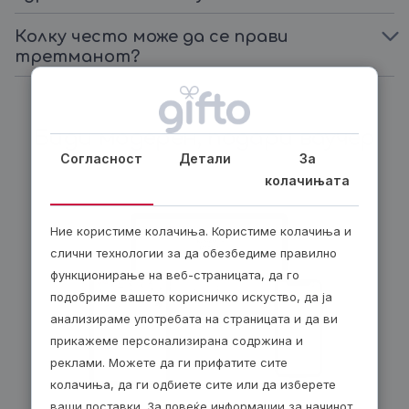
Колку често може да се прави
третманот?
Биди модерен, подари ваучер
Согласност
Детали
За
колачињата
Ние користиме колачиња. Користиме колачиња и
слични технологии за да обезбедиме правилно
функционирање на веб-страницата, да го
подобриме вашето корисничко искуство, да ја
анализираме употребата на страницата и да ви
прикажеме персонализирана содржина и
реклами. Можете да ги прифатите сите
колачиња, да ги одбиете сите или да изберете
ваши поставки. За повеќе информации за начинот