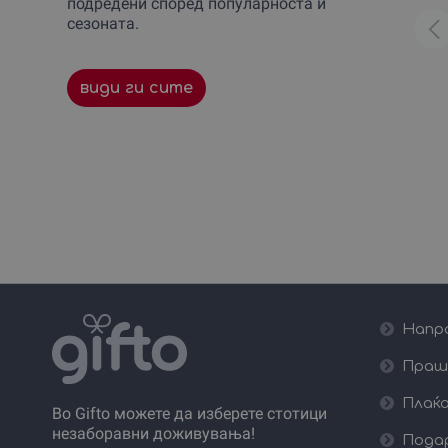
подредени според популарноста и
сезоната.
види ги сите
Напра
Праш
Плаќа
Во Gifto можете да изберете стотици
незаборавни доживувања!
Пода