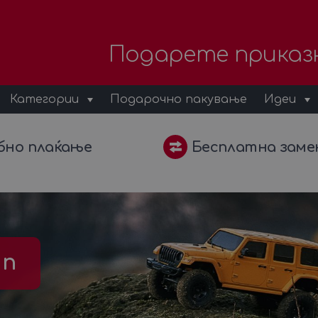
Подарете приказ
Категории
Подарочно пакување
Идеи
бно плаќање
Бесплатна заме
ип