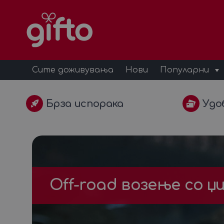
Сите доживувања
Нови
Популарни
Брза испорака
Удо
Оff-road возење со џ