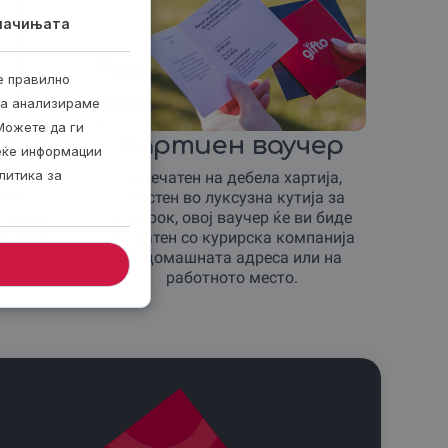
лачињата
е правилно
ја анализираме
Можете да ги
итка
Хартиен ваучер
веќе информации
литика за
имачот ќе
Испечатен на дебела хартија,
ична
сместен во луксузна кутија за
со ваша
подарок, овој ваучер ќе ви биде
боравно
испратен со курирска компанија
на домашната адреса или на
работното место.