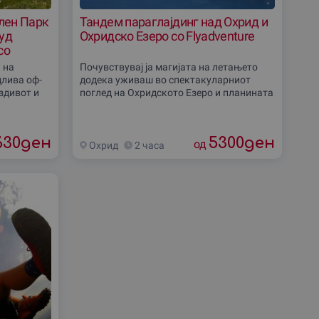
лен Парк
Тандем параглајдинг над Охрид и
оуд
Охридско Езеро со Flyadventure
со
 на
Почувствувај ја магијата на летањето
длива оф-
додека уживаш во спектакуларниот
 здивот и
поглед на Охридското Езеро и планината
тки кон
Галичица! Со лиценциран инструктор,
е совршен
без потреба од претходно искуство, ќе
630
ден
5300
ден
од
Охрид
2 часа