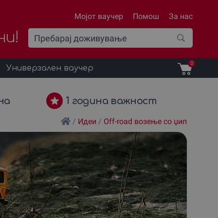
Мојот ваучер
Помош
За нас
ни!
0
Универзален ваучер
на
1 година важност
/
Идеи
/
Оff-road возење со џип