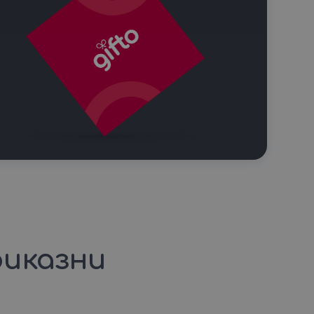
иказни