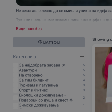
Не секогаш е лесно да се смисли уникатна идеја за
Тука ви предлагаме незаменлива колекција на дож
Ваучерот за
Види повеќе
подарок за оff-road возење со џип
сов
предели до бесното возење по земјените патишта н
годините или интересите.
Showing al
Филтри
Разгледаjте ги нашите врвни понуди за ваучер за о
Категорија
Нудиме дигитален ваучер и ваучер- честитка за да
За наjдобрата забава 🎉
Освен тоа, максимално сме флексибилни во нашат
5
Авантури
ваучерот лично да го избере видот на авантурата,
5
На отворено
5
Изберете сега, уживајте во брзо и лесно плаќање 
За тим билдинг
4
Туризам и патувања
3
Спорт и Фитнес
3
Еколошки доживувања -
2
Подароци со душа и свест ♻️
Зимски доживувања
1
Личен развој
1