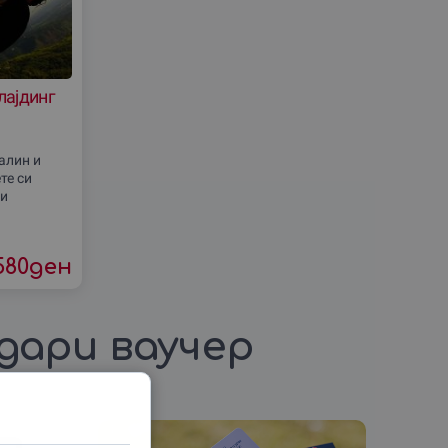
лајдинг
алин и
те си
ки
ренец и
. Не
580
ден
дари ваучер