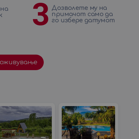
3
Дозволете му на
 на
примачот само да
к
го избере датумот
доживување