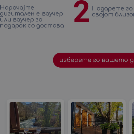
2
Нарачајте
Подарете го
дигитален е-ваучер
својот близо
или ваучер за
подарок со достава
изберете го вашето 