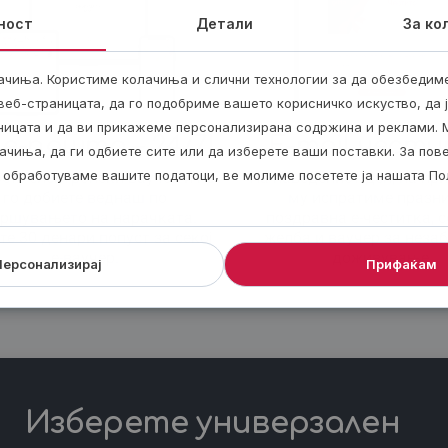
ност
Детали
За ко
ачиња. Користиме колачиња и слични технологии за да обезбедим
еб-страницата, да го подобриме вашето корисничко искуство, да 
аницата и да ви прикажеме персонализирана содржина и реклами. 
е-пошта – 24/7!
E-mail чест
ачиња, да ги одбиете сите или да изберете ваши поставки. За по
ги обработуваме вашите податоци, ве молиме посетете ја нашата По
ете електронски ваучер и ќе
На наведениот ден, на пр
го добиете веднаш по
му испратиме празн
ршувањето на нарачката.
поздравна е-честитка, 
те 30 денари попуст за секој
желба и ваучер за неза
е-ваучер.
доживување.
Персонализирај
Прифаќам
Изберете универзален