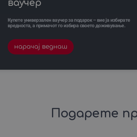
ваучер
Купете универзален ваучер за подарок – вие ја избирате
вредноста, а примачот го избира своето доживување.
нарачај веднаш
Подарете пр