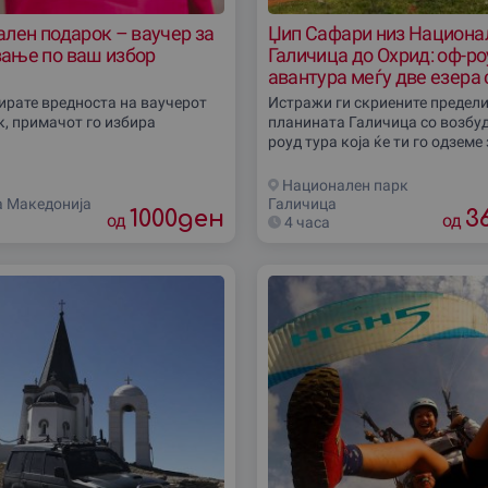
лен подарок – ваучер за
Џип Сафари низ Национа
ање по ваш избор
Галичица до Охрид: оф-р
авантура меѓу две езера 
вклучен ручек
бирате вредноста на ваучерот
Истражи ги скриените предели
к, примачот го избира
планината Галичица со возбу
роуд тура која ќе ти го одземе
ќе ти понуди незаборавни гле
двете езера. Ова доживување 
Национален парк
спој на
а Македониjа
Галичица
1000
ден
3
од
од
4 часа