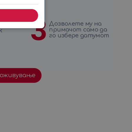
3
Дозволете му на
 на
примачот само да
к
го избере датумот
доживување