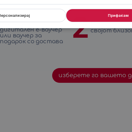
2
Персонализирај
Прифаќам
Нарачајте
Подарете го
дигитален е-ваучер
својот близо
или ваучер за
подарок со достава
изберете го вашето 