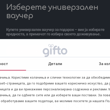
Изберете универзален
ваучер
Купете универзален ваучер за подарок – вие ја избирате
вредноста, а примачот го избира своето доживување.
нарачај веднаш
ност
Детали
За ко
ачиња. Користиме колачиња и слични технологии за да обезбедим
еб-страницата, да го подобриме вашето корисничко искуство, да 
аницата и да ви прикажеме персонализирана содржина и реклами. 
ачиња, да ги одбиете сите или да изберете ваши поставки. За по
ги обработуваме вашите податоци, ве молиме посетете ја нашата По
Подарете пр