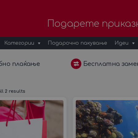
Подарете приказ
Категории
Подарочно пакување
Идеи
бно плаќање
Бесплатна заме
l 2 results