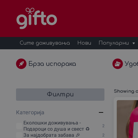
Сите доживувања
Нови
Популарни
Брза испорака
Удо
Showing al
Филтри
Категорија
Еколошки доживувања -
2
Подароци со душа и свест ♻️
За наjдобрата забава 🎉
2