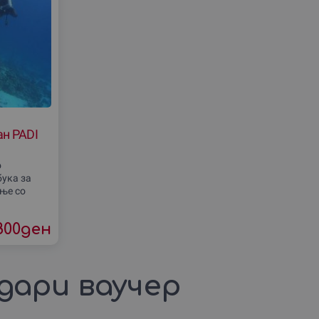
ан PADI
о
ука за
ње со
DI
урсеви ти
800
ден
дари ваучер