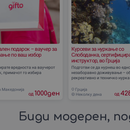
лен подарок – ваучер за
Курсеви за нуркање со
ање по ваш избор
Слободанка, сертифицир
инструктор, во Грциjа
бирате вредноста на ваучерот
Подготви се да нурнеш во едн
к, примачот го избира
незаборавно доживување – об
рекреативно и техничко нурка
Слободанка, сертифициран PA
инструктор, во Грциjа! Овие к
а Македониjа
Грциjа
1000
ден
42
од
овозможуваат да се
од
Неколку дена
Биди модерен, по