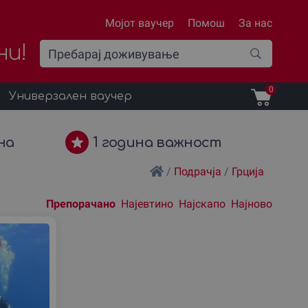
Мојот ваучер
Помош
За нас
ни!
0
Универзален ваучер
на
1 година важност
/
Подрачја
/
Грциjа
Препорачано
Најевтино
Најскапо
Најново
Подреди
според: