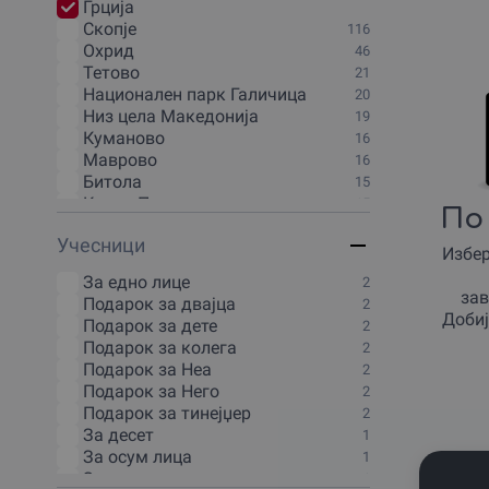
Грциjа
30 минути
1
Скопjе
116
4 часа
1
Охрид
46
40 минути
1
Тетово
21
45 минути
1
Национален парк Галичица
20
5 минути
1
Низ цела Македониjа
19
5 часа
1
Куманово
16
50 минути
1
Маврово
16
6 часа
1
Битола
15
70 минути
1
Крива Паланка
15
80 минути
По 
1
Кочани
14
90 минути
1
Учесници
Демир-Капиjа
13
Избер
Викенд
1
Кавадарци
12
За едно лице
2
Национален парк Маврово
12
зав
Подарок за двајца
2
Струга
12
Добиј
Подарок за дете
2
Берово
11
Подарок за колега
2
Делчево
11
Подарок за Неа
2
Крушево
11
Подарок за Него
2
Неготино
10
Подарок за тинејџер
2
Велес
9
За десет
1
Гевгелиjа
9
За осум лица
1
Национален парк Пелистер
9
За пет лица
1
Прилеп
9