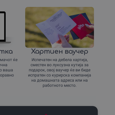
итка
Хартиен ваучер
имачот ќе
Испечатен на дебела хартија,
ична
сместен во луксузна кутија за
со ваша
подарок, овој ваучер ќе ви биде
боравно
испратен со курирска компанија
на домашната адреса или на
работното место.