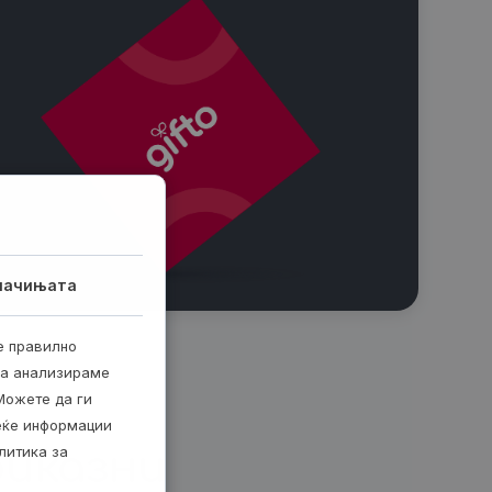
лачињата
е правилно
ја анализираме
Можете да ги
веќе информации
литика за
иказни