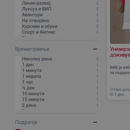
Личен развој
2
Луксуз и ВИП
2
Авантури
2
На отворено
2
Курсеви и обуки
2
Спорт и Фитнес
2
За тим билдинг
1
Зимски доживувања
1
Времетраење
Универза
Одмор и викенд
1
доживув
Дегустации и гурманско
Неколку дена
1
2
доживување
1 ден
1
Масажи и SPA
1
ВИЕ ја из
1 минута
1
Туризам и патувања
за подаро
1
1 недела
1
Кулинарски задоволства
1
1 час
1
Уметност и култура
1
½ ден
1
Низ цел
Онлајн доживувања
1
10 минути
1
1 ден
15 минути
1
2 дена
1
2 часа
1
2:30 часа
1
Подрачjе
20 минути
1
3 часа
1