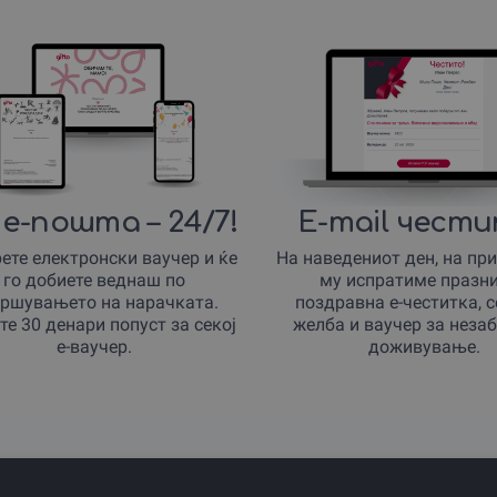
е-пошта – 24/7!
E-mail чест
ете електронски ваучер и ќе
На наведениот ден, на пр
го добиете веднаш по
му испратиме празн
ршувањето на нарачката.
поздравна е-честитка, 
те 30 денари попуст за секој
желба и ваучер за неза
е-ваучер.
доживување.