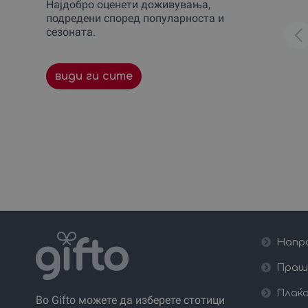
Најдобро оценети доживувања,
Спортско и екстремно возење
1
подредени според популарноста и
Стрелање
1
сезоната.
Училиште за скијање и
1
сноубординг
Час по пилотирање на авион
1
види ги сите
Напра
Праш
Плаќа
Во Gifto можете да изберете стотици