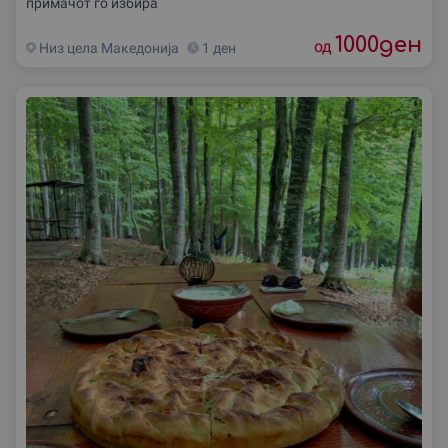
примачот го избира
1000
ден
од
Низ цела Македониjа
1 ден