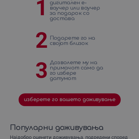
1
дигитален е-
ваучер или ваучер
за подарок со
достава
2
Подарете го на
својот близок
3
Дозволете му на
примачот само да
го избере
датумот
изберете го вашето доживување
Популарни доживувања
Најдобро оценети доживувања, подредени според