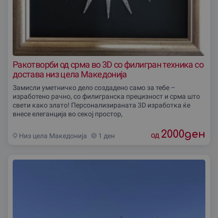
Ракотворби од срма во 3D со филигран техника со
достава низ цела Македониjа
Замисли уметничко дело создадено само за тебе –
изработено рачно, со филигранска прецизност и срма што
свети како злато! Персонализираната 3D изработка ќе
внесе елеганција во секој простор,
2000
ден
од
Низ цела Македониjа
1 ден