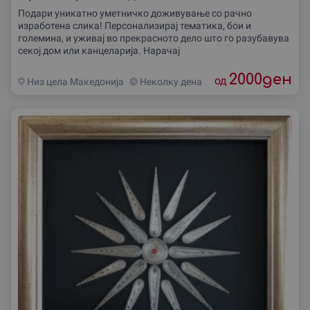
Подари уникатно уметничко доживување со рачно
изработена слика! Персонализирај тематика, бои и
големина, и уживај во прекрасното дело што го разубавува
секој дом или канцеларија. Нарачај
2000
ден
од
Низ цела Македониjа
Неколку дена