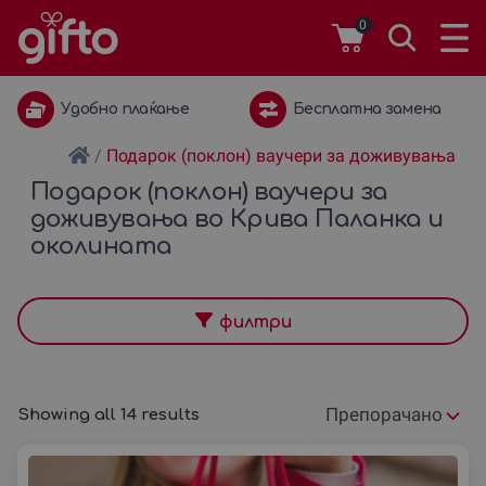
0
Бесплатна замена
1 година важност
/
Подарок (поклон) ваучери за доживувања
Подарок (поклон) ваучери за
доживувања во Крива Паланка и
околината
филтри
Showing all 14 results
Подреди
според: