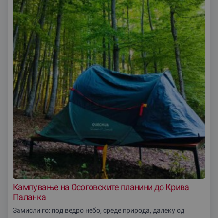
Кампување на Осоговските планини до Крива
Паланка
Замисли го: под ведро небо, среде природа, далеку од