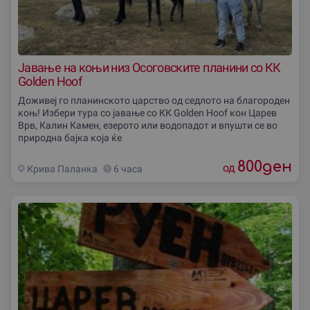
Јавање на коњи низ Осоговските планини со КК
Golden Hoof
Доживеј го планинското царство од седлото на благороден
коњ! Избери тура со јавање со КК Golden Hoof кон Царев
Врв, Калин Камен, езерото или водопадот и впушти се во
природна бајка која ќе
800
ден
од
Крива Паланка
6 часа