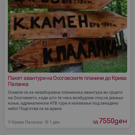
Пакет авантури на Осоговските планини до Крива
Паланка
Осмели се на незаборавна планинска авантура во срцето
на Осоговието, каде што те чека возбудлив спој на јавање
коњи, адреналински АТВ тури и ноќевање под ѕвездено
небо! Подготви се за врвна
7550
ден
од
Крива Паланка
1 ден