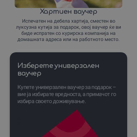
Хартиен ваучер
Испечатен на дебела хартија, сместен во
луксузна кутија за подарок, овој ваучер ќе ви
биде испратен со курирска компанија на
домашната адреса или на работното место.
Изберете универзален
ваучер
Купете универзален ваучер за подарок –
вие ја избирате вредноста, а примачот го
избира своето доживување.