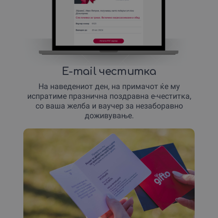
E-mail честитка
На наведениот ден, на примачот ќе му
испратиме празнична поздравна е-честитка,
со ваша желба и ваучер за незаборавно
доживување.