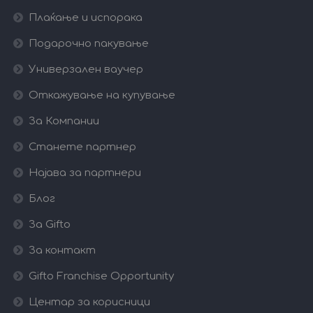
Плаќање и испорака
Подарочно пакување
Универзален ваучер
Откажување на купување
За Компании
Станете партнер
Најава за партнери
Блог
За Gifto
За контакт
Gifto Franchise Opportunity
Центар за корисници