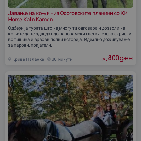
Јавање на коњи низ Осоговските планини со КК
Horse Kalin Kamen
Одбери ја турата што најмногу ти одговара и дозволи на
коњите да те одведат до панорамски глетки, езера скриени
во тишина и врвови полни историја. Идеално доживување
за парови, пријатели,
800
ден
од
Крива Паланка
30 минути