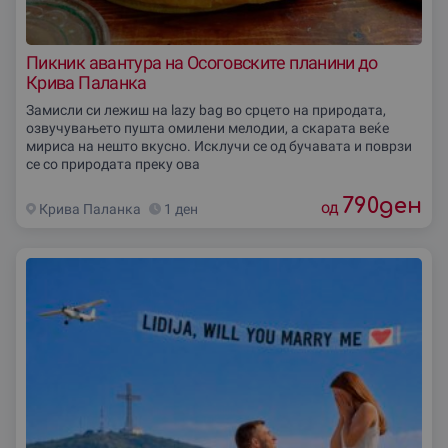
Пикник авантура на Осоговските планини до
Крива Паланка
Замисли си лежиш на lazy bag во срцето на природата,
озвучувањето пушта омилени мелодии, а скарата веќе
мириса на нешто вкусно. Исклучи се од бучавата и поврзи
се со природата преку ова
790
ден
од
Крива Паланка
1 ден