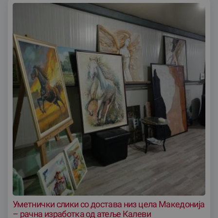
Уметнички слики со достава низ цела Македониjа
– рачна изработка од атеље Калеви