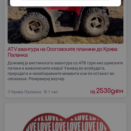
ATV авантура на Осоговските планини до Крива
Паланка
Доживеј ја вистинската авантура со АТВ тури низ шумските
патеки и живописните езера! Уживај во возбудата,
природата и незаборавните моменти кои ќе останат во
сеќавање. Резервирај ваучер
2530
ден
од
Крива Паланка
1 час