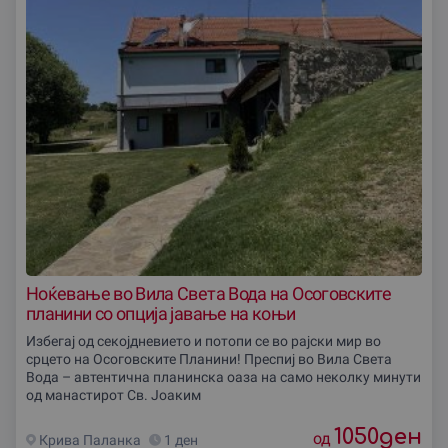
Ноќевање во Вила Света Вода на Осоговските
планини со опциjа jавање на коњи
Избегај од секојдневието и потопи се во рајски мир во
срцето на Осоговските Планини! Преспиј во Вила Света
Вода – автентична планинска оаза на само неколку минути
од манастирот Св. Јоаким
1050
ден
од
Крива Паланка
1 ден