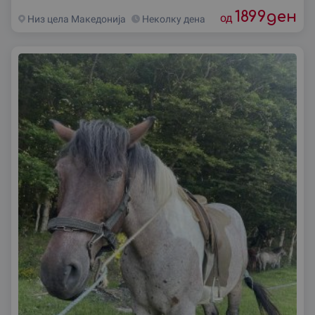
1899
ден
од
Низ цела Македониjа
Неколку дена