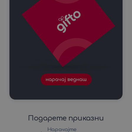
нарачај веднаш
Подарете приказни
Нарачајте