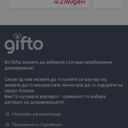
2760
ден
од
го спа центар и уживај
до Градот“ со
Во Gifto можете да изберете стотици незаборавни
доживувања!
Секое од нив можете да го купите со ваучер кој
можете да го искористите лично или да го подарите на
својот близок.
Вие Го купувате ваучерот - примачот го избира
датумот на доживувањето!
Направи резервација
Прашања и Одговори