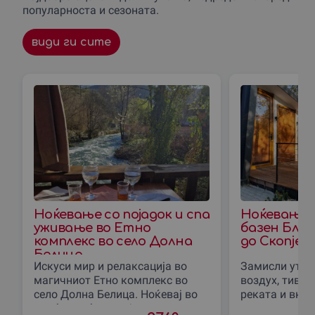
популарноста и сезоната.
види ги сите
Ноќевање со појадок и спа
Ноќевање 
уживање во Етно
базен Блис
комплекс во село Долна
до Скопjе
Белица
Искуси мир и релаксација во
Замисли утро
магичниот Етно комплекс во
воздух, тивк
село Долна Белица. Ноќевај во
реката и вкус
удобна соба со појадок, користи
природата. Во