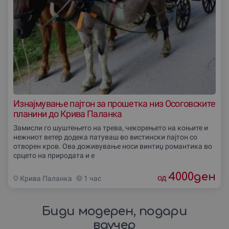
Изнајмување пајтон за прошетка низ Осоговските
планини до Крива Паланка
Замисли го шуштењето на трева, чекорењето на коњите и
нежниот ветер додека патуваш во вистински пајтон со
отворен кров. Ова доживување носи винтиџ романтика во
срцето на природата и е
4000
ден
од
Крива Паланка
1 час
Биди модерен, подари
ваучер