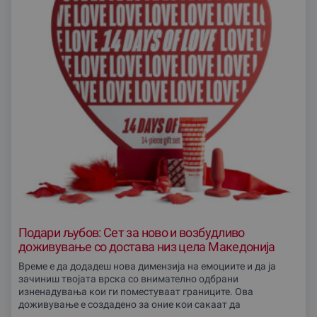
Подари љубов: Сет за ново и возбудливо
доживување со достава низ цела Македонија
Време е да додадеш нова димензија на емоциите и да ја
зачиниш твојата врска со внимателно одбрани
изненадувања кои ги поместуваат границите. Ова
доживување е создадено за оние кои сакаат да