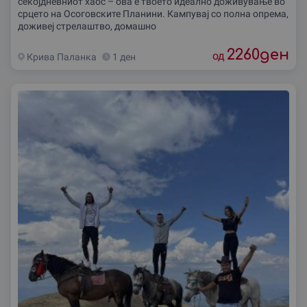
секојдневниот хаос – ова е твоето идеално доживување во
срцето на Осоговските Планини. Кампувај со полна опрема,
доживеј стрелаштво, домашно
2260
ден
од
Крива Паланка
1 ден