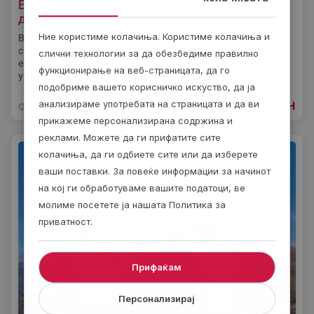
Биоактивен терариум – Донеси ја природата
дома!
Ние користиме колачиња. Користиме колачиња и
Внеси парче од природата директно во својот дом или
своjата канцелариjа со биоактивен терариум! Минијатурен
слични технологии за да обезбедиме правилно
еко-систем кој самиот се одржува, со тропски растенија и
функционирање на веб-страницата, да го
уникатен
подобриме вашето корисничко искуство, да ја
7900
ден
анализираме употребата на страницата и да ви
од
Низ цела Македониjа
Неколку дена
прикажеме персонализирана содржина и
реклами. Можете да ги прифатите сите
колачиња, да ги одбиете сите или да изберете
ваши поставки. За повеќе информации за начинот
на кој ги обработуваме вашите податоци, ве
молиме посетете ја нашата Политика за
приватност.
Прифаќам
Персонализирај