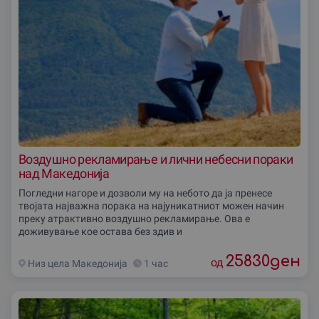
Воздушно рекламирање и лични небесни пораки
над Македонија
Погледни нагоре и дозволи му на небото да ја пренесе
твојата најважна порака на најуникатниот можен начин
преку атрактивно воздушно рекламирање. Ова е
доживување кое остава без здив и
25830
ден
од
Низ цела Македониjа
1 час