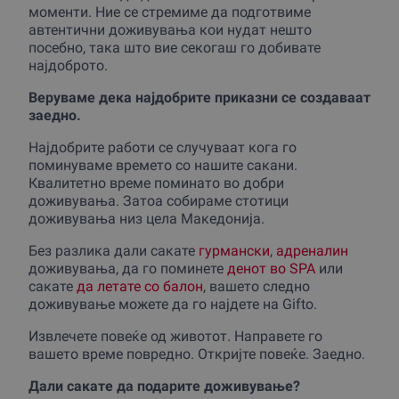
моменти. Ние се стремиме да подготвиме
автентични доживувања кои нудат нешто
посебно, така што вие секогаш го добивате
најдоброто.
Веруваме дека најдобрите приказни се создаваат
заедно.
Најдобрите работи се случуваат кога го
поминуваме времето со нашите сакани.
Квалитетно време поминато во добри
доживувања. Затоа собираме стотици
доживувања низ цела Македониjа.
Без разлика дали сакате
гурмански
,
адреналин
доживувања, да го поминете
денот во SPA
или
сакате
да летате со балон
, вашето следно
доживување можете да го најдете на Gifto.
Извлечете повеќе од животот. Направете го
вашето време повредно. Откријте повеќе. Заедно.
Дали сакате да подарите доживување?