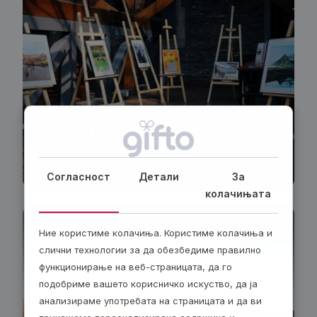
Види сè
Согласност
Детали
За
колачињата
На отворено
Ние користиме колачиња. Користиме колачиња и
слични технологии за да обезбедиме правилно
функционирање на веб-страницата, да го
подобриме вашето корисничко искуство, да ја
анализираме употребата на страницата и да ви