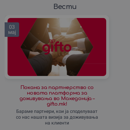
Вести
03
мај
Покана за партнерство со
новата платформа за
доживувања во Македонија –
gifto.mk!
Бараме партнери, кои ја споделуваат
со нас нашата визиjа за доживувања
на клиенти