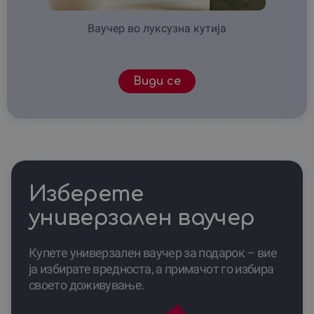
Ваучер во луксузна кутија
Види се
Изберете
универзален ваучер
Купете универзален ваучер за подарок – вие
ја избирате вредноста, а примачот го избира
своето доживување.