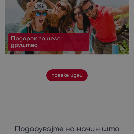
Подарок за цело
друштво
повеќе идеи
Подарувајте на начин што