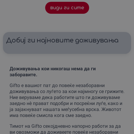
види ги сите
Добиj ги наjновите доживувања
Доживувања кои никогаш нема да ги
заборавите.
Gifto е вашиот пат до повеќе незаборавни
доживувања со луѓето за кои најмногу се грижите.
Ние веруваме дека работите што ги доживуваме
заедно нè прават подобри и посреќни луѓе, како и
ја зајакнуваат нашата меѓусебна врска. Животот
има повеќе смисла кога сме заедно.
Тимот на Gifto секојдневно напорно работи за да
ви овозможи да доживеете повеќе незаборавни