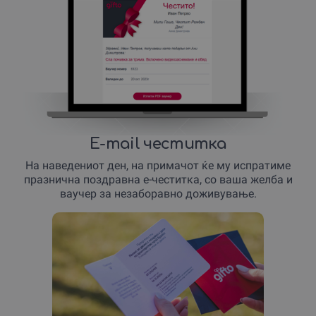
E-mail честитка
На наведениот ден, на примачот ќе му испратиме
празнична поздравна е-честитка, со ваша желба и
ваучер за незаборавно доживување.