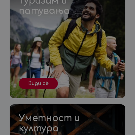
Туризам и
патувања
Види сè
Уметност и
култура