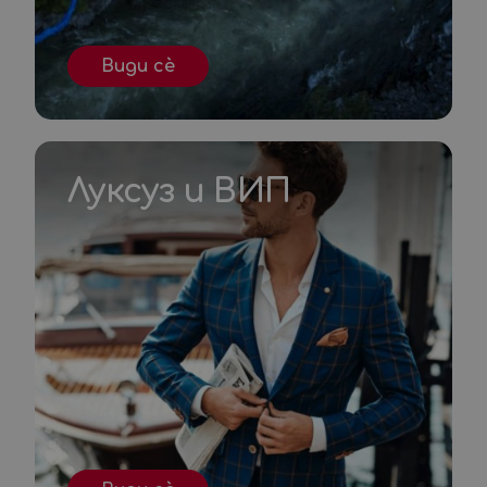
Види сè
Луксуз и ВИП