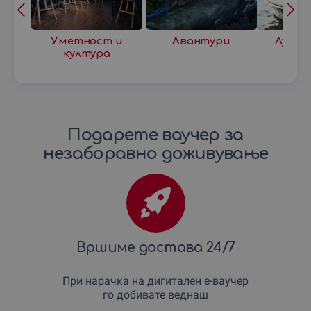
Уметност и
Авантури
Луксу
култура
Подарете ваучер за
незаборавно доживување
Вршиме достава 24/7
При нарачка на дигитален е-ваучер
го добивате веднаш