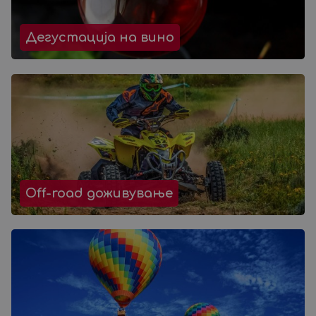
Дегустација на вино
Off-road доживување