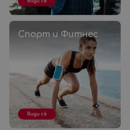
Види сè
Спорт и Фитнес
Види сè