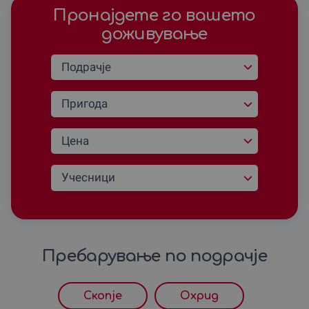
Пронајдете го вашето
доживување
Пребарување по подрачjе
Скопjе
Охрид