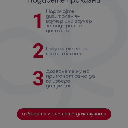
Подарете приказни
Нарачајте
1
дигитален е-
ваучер или ваучер
за подарок со
достава
2
Подарете го на
својот близок
3
Дозволете му на
примачот само да
го избере
датумот
изберете го вашето доживување