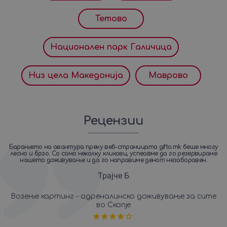
Тетово
Национален парк Галичица
Низ цела Македониjа
Маврово
Рецензии
к
Барањето на авантура преку веб-страницата gifto.mk беше многу
лесно и брзо. Со само неколку кликови, успеавме да го резервираме
и
нашето доживување и да го направиме денот незаборавен.
пр
Траjче Б
Возење картинг - адреналинско доживување за сите
во Скопје