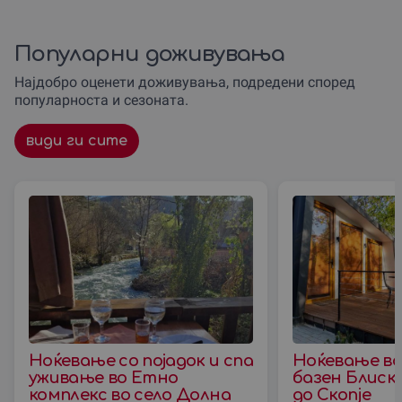
Популарни доживувања
Најдобро оценети доживувања, подредени според
популарноста и сезоната.
види ги сите
Ноќевање со појадок и спа
Ноќевање во
уживање во Етно
базен Блиск
комплекс во село Долна
до Скопjе