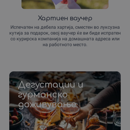
Хартиен ваучер
Испечатен на дебела хартија, сместен во луксузна
кутија за подарок, овој ваучер ќе ви биде испратен
со курирска компанија на домашната адреса или
на работното место.
Дегустации и
гурманско
доживување