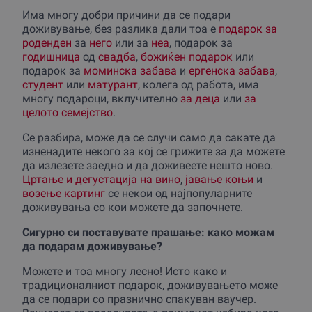
Има многу добри причини да се подари
доживување, без разлика дали тоа е
подарок за
роденден
за
него
или за
неа
, подарок за
годишница
од
свадба
,
божиќен подарок
или
подарок за
моминска забава
и
ергенска забава
,
студент
или
матурант
, колега од работа, има
многу подароци, вклучително
за деца
или
за
целото семејство
.
Се разбира, може да се случи само да сакате да
изненадите некого за кој се грижите за да можете
да излезете заедно и да доживеете нешто ново.
Цртање и дегустација на вино
,
јавање коњи
и
возење картинг
се некои од најпопуларните
доживувања со кои можете да започнете.
Сигурно си поставувате прашање: како можам
да подарам доживување?
Можете и тоа многу лесно! Исто како и
традиционалниот подарок, доживувањето може
да се подари со празнично спакуван ваучер.