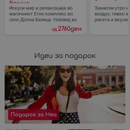
Белица
Искуси мир и релаксација во
Замисли утро и
магичниот Етно комплекс во
воздух, тивко 
село Долна Белица. Ноќевај во
реката и вкусен
удобна соба со појадок, користи
природата. Во р
2760
ден
од
го спа центар и уживај
до Градот“ со ба
Идеи за подарок
Подарок за Неа