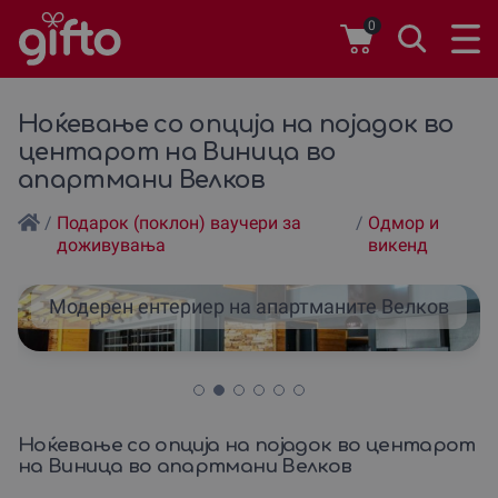
0
Ноќевање со опција на појадок во
центарот на Виница во
апартмани Велков
/
Подарок (поклон) ваучери за
/
Одмор и
доживувања
викенд
Модерен ентериер на апартманите Велков
Ноќевање со опција на појадок во центарот
на Виница во апартмани Велков