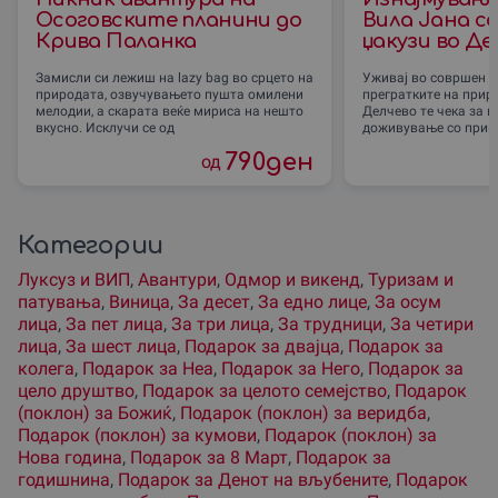
Осоговските планини до
Вила Јана со
Крива Паланка
џакузи во Де
Замисли си лежиш на lazy bag во срцето на
Уживај во совршен 
природата, озвучувањето пушта омилени
прегратките на прир
мелодии, а скарата веќе мириса на нешто
Делчево те чека за 
вкусно. Исклучи се од
доживување со прива
790
ден
од
Категории
Луксуз и ВИП
,
Авантури
,
Одмор и викенд
,
Туризам и
патувања
,
Виница
,
За десет
,
За едно лице
,
За осум
лица
,
За пет лица
,
За три лица
,
За трудници
,
За четири
лица
,
За шест лица
,
Подарок за двајца
,
Подарок за
колега
,
Подарок за Неа
,
Подарок за Него
,
Подарок за
цело друштво
,
Подарок за целото семејство
,
Подарок
(поклон) за Божиќ
,
Подарок (поклон) за веридба
,
Подарок (поклон) за кумови
,
Подарок (поклон) за
Нова година
,
Подарок за 8 Март
,
Подарок за
годишнина
,
Подарок за Денот на вљубените
,
Подарок