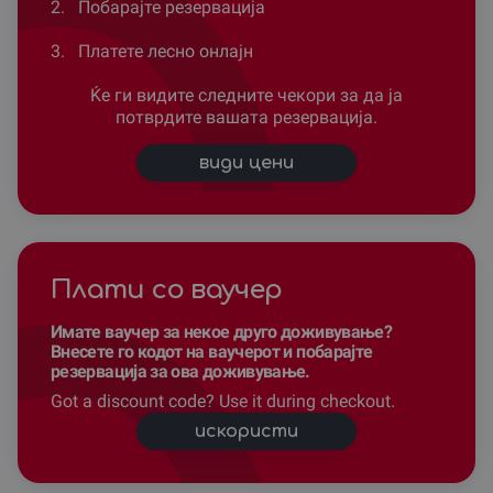
2.
Побарајте резервација
3.
Платете лесно онлајн
Ќе ги видите следните чекори за да ја
потврдите вашата резервација.
види цени
Плати со ваучер
Имате ваучер за некое друго доживување?
Внесете го кодот на ваучерот и побарајте
резервација за ова доживување.
Got a discount code? Use it during checkout.
искористи