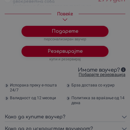
двокреветна соба
Ноќевање без појадок за тројца во
3399
ден
трокреветна соба
Повеќе
Ноќевање со појадок за тројца во
4299
ден
трокреветна соба
Подарете
персонализиран ваучер
Резервирајте
купи и резервирај
Имате ваучер?
Побарајте резервација
Испорака преку е-пошта
Брза достава со курир
24/7
Валидност од 12 месеци
Политика за враќање од 14
дена
Како да купите ваучер?
Како да го искористам ваучерот?