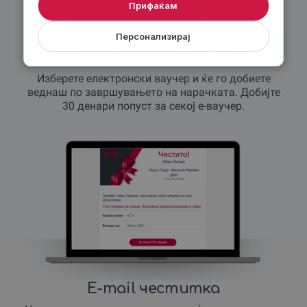
Прифаќам
Персонализирај
По е-пошта – 24/7!
Изберете електронски ваучер и ќе го добиете
веднаш по завршувањето на нарачката. Добијте
30 денари попуст за секој е-ваучер.
E-mail честитка