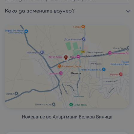
Како да замените ваучер?
Ноќевање во Апартмани Велков Виница