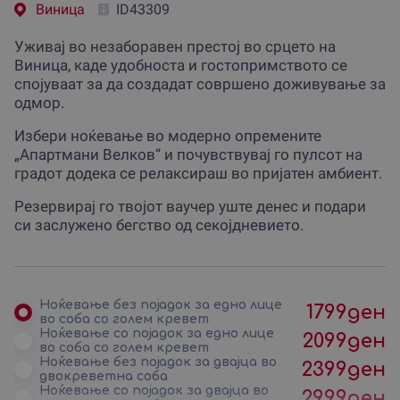
Виница
ID43309
Уживај во незаборавен престој во срцето на
Виница, каде удобноста и гостопримството се
спојуваат за да создадат совршено доживување за
одмор.
Избери ноќевање во модерно опремените
„Апартмани Велков“ и почувствувај го пулсот на
градот додека се релаксираш во пријатен амбиент.
Резервирај го твојот ваучер уште денес и подари
си заслужено бегство од секојдневието.
Ноќевање без појадок за едно лице
1799
ден
во соба со голем кревет
Ноќевање со појадок за едно лице
2099
ден
во соба со голем кревет
Ноќевање без појадок за двајца во
2399
ден
двокреветна соба
Ноќевање со појадок за двајца во
2999
ден