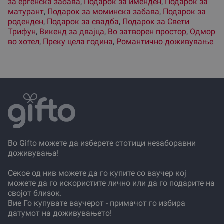
за ергенска забава
,
Подарок за именден
,
Подарок за
матурант
,
Подарок за моминска забава
,
Подарок за
роденден
,
Подарок за свадба
,
Подарок за Свети
Трифун
,
Викенд за двајца
,
Во затворен простор
,
Одмор
во хотел
,
Преку цела година
,
Романтично доживување
Во Gifto можете да изберете стотици незаборавни
доживувања!
Секое од нив можете да го купите со ваучер кој
можете да го искористите лично или да го подарите на
својот близок.
Вие Го купувате ваучерот - примачот го избира
датумот на доживувањето!