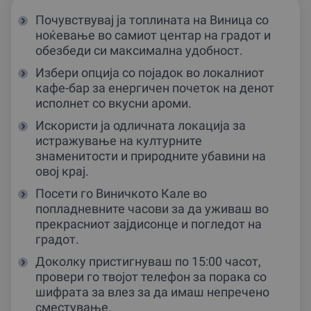
Почувствувај ја топлината на Виница со
ноќевање во самиот центар на градот и
обезбеди си максимална удобност.
Избери опција со појадок во локалниот
кафе-бар за енергичен почеток на денот
исполнет со вкусни ароми.
Искористи ја одличната локација за
истражување на културните
знаменитости и природните убавини на
овој крај.
Посети го Виничкото Кале во
попладневните часови за да уживаш во
прекрасниот зајдисонце и погледот на
градот.
Доколку пристигнуваш по 15:00 часот,
провери го твојот телефон за порака со
шифрата за влез за да имаш непречено
сместување.