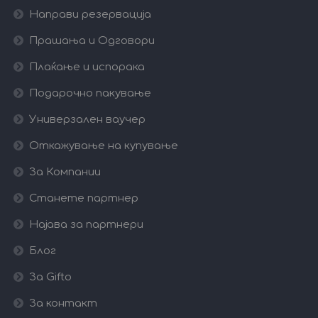
Направи резервација
Прашања и Одговори
Плаќање и испорака
Подарочно пакување
Универзален ваучер
Откажување на купување
За Компании
Станете партнер
Најава за партнери
Блог
За Gifto
За контакт