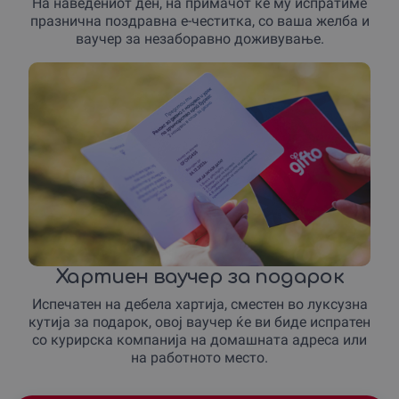
На наведениот ден, на примачот ќе му испратиме
празнична поздравна е-честитка, со ваша желба и
ваучер за незаборавно доживување.
Хартиен ваучер за подарок
Испечатен на дебела хартија, сместен во луксузна
кутија за подарок, овој ваучер ќе ви биде испратен
со курирска компанија на домашната адреса или
на работното место.