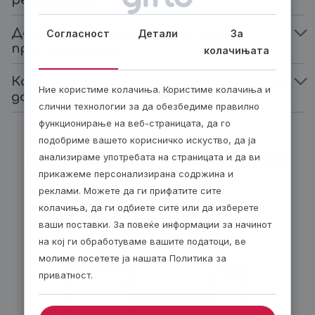
резервација?
Дали апартманите се погодни за
Согласност
Детали
За
престој со деца?
колачињата
Како се добива клучот ако пристигнам
Ние користиме колачиња. Користиме колачиња и
доцна навечер?
слични технологии за да обезбедиме правилно
функционирање на веб-страницата, да го
подобриме вашето корисничко искуство, да ја
Биди модерен, подари ваучер
анализираме употребата на страницата и да ви
прикажеме персонализирана содржина и
реклами. Можете да ги прифатите сите
колачиња, да ги одбиете сите или да изберете
ваши поставки. За повеќе информации за начинот
на кој ги обработуваме вашите податоци, ве
молиме посетете ја нашата Политика за
приватност.