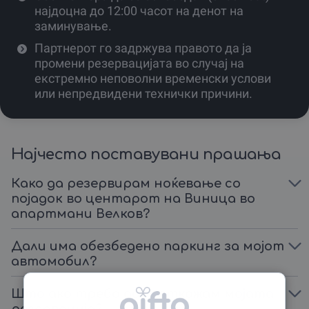
Купи ваучер за себе или изненади ги твоите најблиски
најдоцна до 12:00 часот на денот на
со подарок кој вреди повеќе од било кој предмет –
заминување.
време поминато во уживање и спокој.
Партнерот го задржува правото да ја
промени резервацијата во случај на
екстремно неповолни временски услови
или непредвидени технички причини.
Најчесто поставувани прашања
Како да резервирам ноќевање со
појадок во центарот на Виница во
апартмани Велков?
Дали има обезбедено паркинг за мојот
автомобил?
Што ако треба да ја откажам мојата