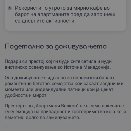
Искористи го утрото за мирно кафе во
барот на апартманите пред да започнеш
со дневните активности.
Подетално за доживувањето
Подари си престој кој ги буди сите сетила и нуди
вистинско освежување во Источна Македонија.
Ова доживување е идеално за парови кои бараат
романтично бегство, семејства кои сакаат заеднички
моменти или индивидуални патници кои ја ценат
удобноста и мирот.
Престојот во „Апартмани Велков“ не е само ноќевање,
туку емоција на припадност и гостопримство која ќе ја
паметиш долго по заминувањето.
Без разлика дали станува збор за роденден,