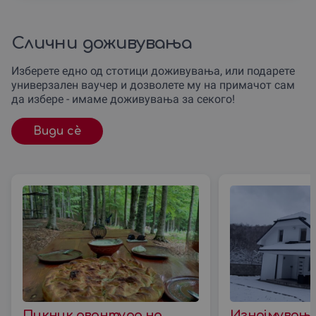
Слични доживувања
Изберете едно од стотици доживувања, или подарете
универзален ваучер и дозволете му на примачот сам
да избере - имаме доживувања за секого!
Види сè
Пикник авантура на
Изнајмување