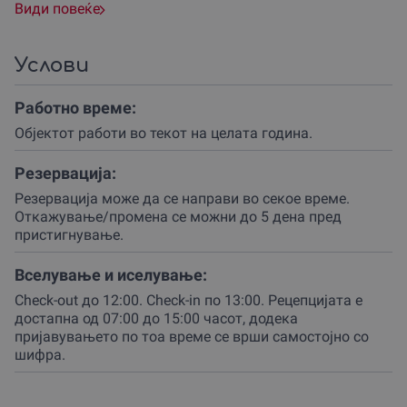
годишнина или едноставна желба за промена на
Види повеќе
околината, овој подарок е совршен избор за секоја
прилика.
Услови
Партнерот располага со вкупно 5 двокреветни и 2
повеќекреветни соби, со вкупен капацитет за 18 лица,
Работно време:
што ги прави одлични и за помали групи или
тимбилдинг активности.
Објектот работи во текот на целата година.
Секоја единица е внимателно уредена со модерен
Резервација:
мебел, голем и удобен кревет, сопствено купатило,
Резервација може да се направи во секое време.
телевизор и бесплатен интернет, со цел да се обезбеди
Откажување/промена се можни до 5 дена пред
комплетна релаксација по денот исполнет со
пристигнување.
авантури.
Во склоп на објектот работи и шармантен кафе-бар
Вселување и иселување:
каде можеш да уживаш во врвно италијанско кафе
Check-out до 12:00. Check-in по 13:00. Рецепцијата е
или освежителен пијалок.
достапна од 07:00 до 15:00 часот, додека
пријавувањето по тоа време се врши самостојно со
Доколку ја избереш опцијата со појадок, утрото ќе го
шифра.
започнеш во пријатна атмосфера, подготвувајќи се за
истражување на познатото Виничко Кале или
околните планински предели.