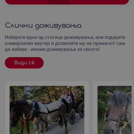
Слични доживувања
Изберете едно од стотици доживувања, или подарете
универзален ваучер и дозволете му на примачот сам
да избере - имаме доживувања за секого!
Види сè