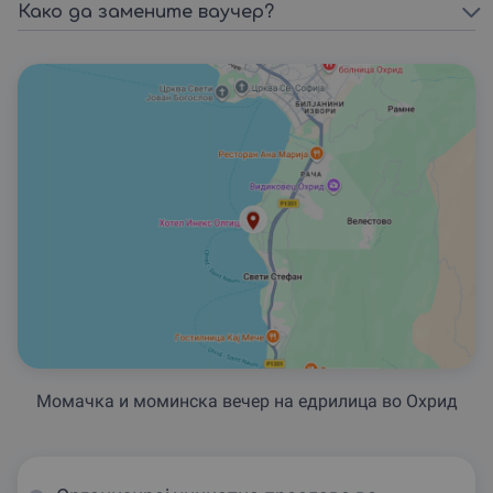
Како да замените ваучер?
Момачка и моминска вечер на едрилица во Охрид