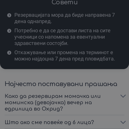
Совети
прослава ќе добие и гастрономска нота.
Пред секое тргнување, инструкторот спроведува
Резервацијата мора да биде направена 7
краток безбедносен брифинг (SOP и SRM),
дена однапред.
осигурувајќи дека забавата ќе помине во најдобар
ред и според сите професионални стандарди.
Потребно е да се достави листа на сите
учесници со напомена за евентуални
Ова доживување е достапно од мај до октомври, што
здравствени состојби.
ви овозможува да го искористите најдоброто од
летното сонце или пријатните пролетни и есенски
Откажување или промена на терминот е
денови.
можно најдоцна 7 дена пред пловидбата.
Едрењето е емоција која го поврзува друштвото на
еден нов начин, далеку од секојдневниот метеж,
фокусирајќи се на заедничките моменти и радоста.
Најчесто поставувани прашања
Не чекајте последниот ден за планирање – направете
ја вашата прослава легендарна уште сега.
Како да резервирам момачка или
моминска (девојачка) вечер на
Посетете го gifto.mk, изберете го вашиот ваучер за
едрилица во Охрид?
едрење и подгответе се за авантура која ќе ја
паметите до крајот на животот.
Што ако сме повеќе од 6 лица?