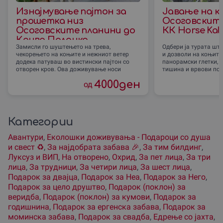
Изнајмување пајтон за
Јавање на к
прошетка низ
Осоговските
Осоговските планини до
КК Horse Kal
Крива Паланка
Замисли го шуштењето на трева,
Одбери ја турата што
чекорењето на коњите и нежниот ветер
и дозволи на коњите 
додека патуваш во вистински пајтон со
панорамски глетки, е
отворен кров. Ова доживување носи
тишина и врвови по
4000
ден
од
Категории
Авантури
,
Еколошки доживувања - Подароци со душа
и свест ♻️
,
За наjдобрата забава 🎉
,
За тим билдинг
,
Луксуз и ВИП
,
На отворено
,
Охрид
,
За пет лица
,
За три
лица
,
За трудници
,
За четири лица
,
За шест лица
,
Подарок за двајца
,
Подарок за Неа
,
Подарок за Него
,
Подарок за цело друштво
,
Подарок (поклон) за
веридба
,
Подарок (поклон) за кумови
,
Подарок за
годишнина
,
Подарок за ергенска забава
,
Подарок за
моминска забава
,
Подарок за свадба
,
Едрење со јахта
,