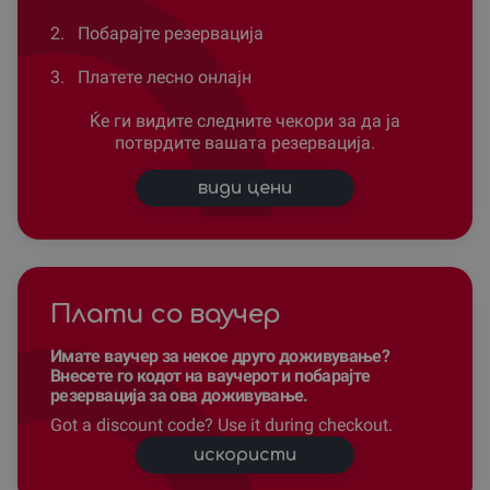
2.
Побарајте резервација
3.
Платете лесно онлајн
Ќе ги видите следните чекори за да ја
потврдите вашата резервација.
види цени
Плати со ваучер
Имате ваучер за некое друго доживување?
Внесете го кодот на ваучерот и побарајте
резервација за ова доживување.
Got a discount code? Use it during checkout.
искористи