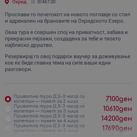
Охрид
ID46130
Прослави го почетокот на новото поглавје со стил
и адреналин на брановите на Охридското Езеро.
Оваа тура е совршен спој на приватност, забава и
прекрасни пејзажи, создадена за тебе и твоето
најблиско друштво.
Резервирај го овој подарок ваучер за доживување
кое ќе биде главна тема на сите ваши идни
разговори.
Приватна тура (2,5-3 часа) со
7100
ден
капетан — пакет за 2 лица
Приватна тура (2,5-3 часа) со
10610
ден
капетан — пакет за 3 лица
Приватна тура (2,5-3 часа) со
14200
ден
капетан — пакет за 4 лица
Приватна тура (2,5-3 часа) со
17690
ден
капетан — пакет за 5 лица
Приватна тура (2,5-3 часа) со