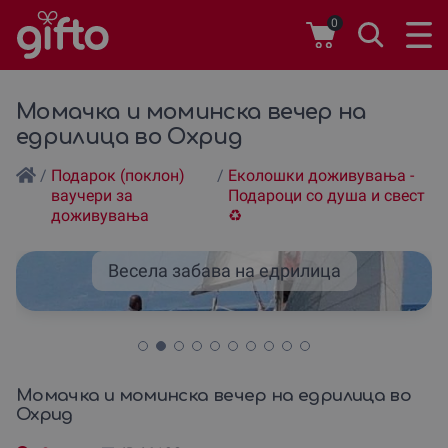
0
Момачка и моминска вечер на
едрилица во Охрид
/
Подарок (поклон)
/
Еколошки доживувања -
ваучери за
Подароци со душа и свест
доживувања
♻️
Весела забава на едрилица
Момачка и моминска вечер на едрилица во
Охрид