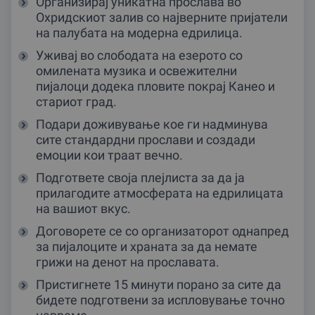
Организирај уникатна прослава во
Охридскиот залив со најверните пријатели
на палубата на модерна едрилица.
Уживај во слободата на езерото со
омилената музика и освежителни
пијалоци додека пловите покрај Канео и
стариот град.
Подари доживување кое ги надминува
сите стандардни прослави и создади
емоции кои траат вечно.
Подгответе своја плејлиста за да ја
прилагодите атмосферата на едрилицата
на вашиот вкус.
Договорете се со организаторот однапред
за пијалоците и храната за да немате
грижи на денот на прославата.
Пристигнете 15 минути порано за сите да
бидете подготвени за испловување точно