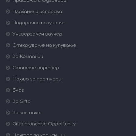
Прашања и Одговори
Плаќање и испорака
Подарочно пакување
Универзален ваучер
Откажување на купување
За Компании
Станете партнер
Најава за партнери
Блог
За Gifto
За контакт
Gifto Franchise Opportunity
Центар за корисници