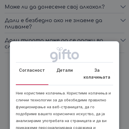
Може ли да донесеме свој алкохол?
Дали е безбедно ако не знаеме да
пливаме?
Дали турата може да се одржи во
случај на дожд?
Согласност
Детали
За
Биди модерен, подари ваучер
колачињата
Ние користиме колачиња. Користиме колачиња и
слични технологии за да обезбедиме правилно
функционирање на веб-страницата, да го
подобриме вашето корисничко искуство, да ја
анализираме употребата на страницата и да ви
прикажеме персонализирана содржина и