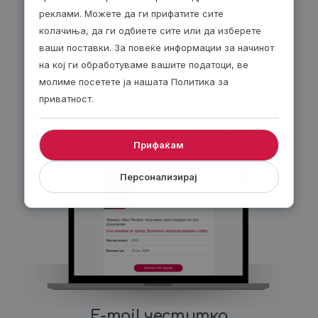
реклами. Можете да ги прифатите сите
колачиња, да ги одбиете сите или да изберете
ваши поставки. За повеќе информации за начинот
на кој ги обработуваме вашите податоци, ве
По е-пошта – 24/7!
молиме посетете ја нашата Политика за
Изберете електронски ваучер и ќе го добиете
приватност.
веднаш по завршувањето на нарачката. Добијте
30 денари попуст за секој е-ваучер.
Прифаќам
Персонализирај
E-mail честитка