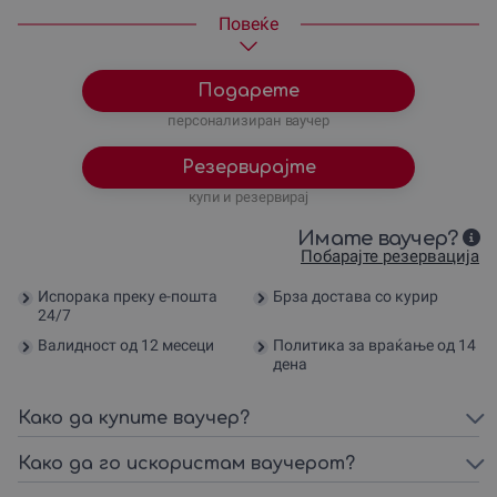
21220
ден
капетан — пакет за 6 лица
Повеќе
Подарете
персонализиран ваучер
Резервирајте
купи и резервирај
Имате ваучер?
Побарајте резервација
Испорака преку е-пошта
Брза достава со курир
24/7
Валидност од 12 месеци
Политика за враќање од 14
дена
Како да купите ваучер?
Како да го искористам ваучерот?