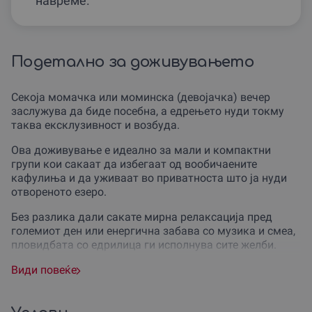
навреме.
Подетално за доживувањето
Секоја момачка или моминска (девојачка) вечер
заслужува да биде посебна, а едрењето нуди токму
таква ексклузивност и возбуда.
Ова доживување е идеално за мали и компактни
групи кои сакаат да избегаат од вообичаените
кафулиња и да уживаат во приватноста што ја нуди
отвореното езеро.
Без разлика дали сакате мирна релаксација пред
големиот ден или енергична забава со музика и смеа,
пловидбата со едрилица ги исполнува сите желби.
Со избирање на оваа опција, вие истовремено ја
Види повеќе
поддржувате локалната еколошка заедница,
избирајќи тивок и одржлив начин на забава кој
целосно ја почитува природата на Охрид.