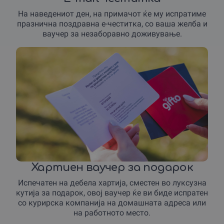
На наведениот ден, на примачот ќе му испратиме
празнична поздравна е-честитка, со ваша желба и
ваучер за незаборавно доживување.
Хартиен ваучер за подарок
Испечатен на дебела хартија, сместен во луксузна
кутија за подарок, овој ваучер ќе ви биде испратен
со курирска компанија на домашната адреса или
на работното место.