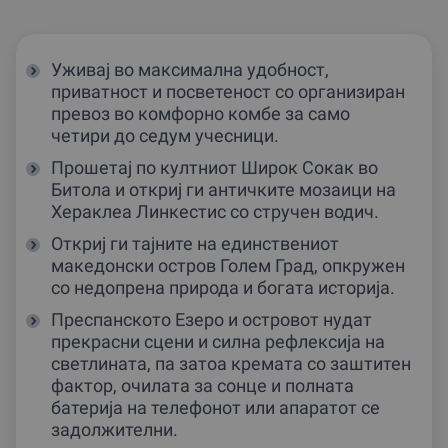
Уживај во максимална удобност,
приватност и посветеност со организиран
превоз во комфорно комбе за само
четири до седум учесници.
Прошетај по култниот Широк Сокак во
Битола и откриј ги античките мозаици на
Хераклеа Линкестис со стручен водич.
Откриј ги тајните на единствениот
македонски остров Голем Град, опкружен
со недопрена природа и богата историја.
Преспанското Езеро и островот нудат
прекрасни сцени и силна рефлексија на
светлината, па затоа кремата со заштитен
фактор, очилата за сонце и полната
батерија на телефонот или апаратот се
задолжителни.