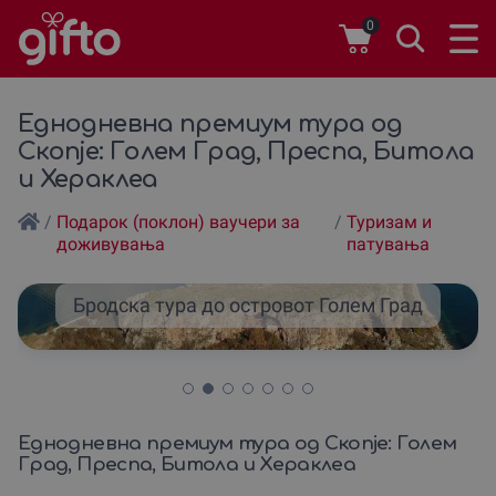
0
Еднодневна премиум тура од
Скопје: Голем Град, Преспа, Битола
и Хераклеа
/
Подарок (поклон) ваучери за
/
Туризам и
доживувања
патувања
Бродска тура до островот Голем Град
Еднодневна премиум тура од Скопје: Голем
Град, Преспа, Битола и Хераклеа