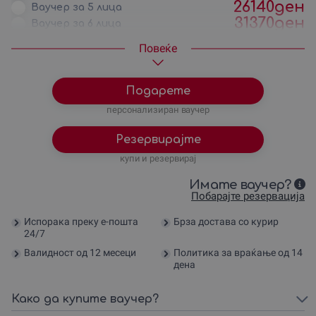
26140
ден
Ваучер за 5 лица
31370
ден
Ваучер за 6 лица
36600
ден
Ваучер за 7 лица
Повеќе
Подарете
персонализиран ваучер
Резервирајте
купи и резервирај
Имате ваучер?
Побарајте резервација
Испорака преку е-пошта
Брза достава со курир
24/7
Валидност од 12 месеци
Политика за враќање од 14
дена
Како да купите ваучер?