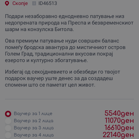
Скопjе
ID46513
Подари незаборавно еднодневно патување низ
недопрената природа на Преспа и безвременскиот
шарм на конзулска Битола.
Ова премиум патување нуди совршен баланс
помеѓу бродска авантура до мистичниот остров
Голем Град, традиционални вкусови покрај
езерото и културно збогатување.
Избегај од секојдневието и обезбеди го твојот
подарок ваучер уште денес за да создадеш
спомени што се паметат цел живот.
5540
ден
Ваучер за 1 лице
11070
ден
Ваучер за 2 лица
16610
ден
Ваучер за 3 лица
22140
ден
Ваучер за 4 лица