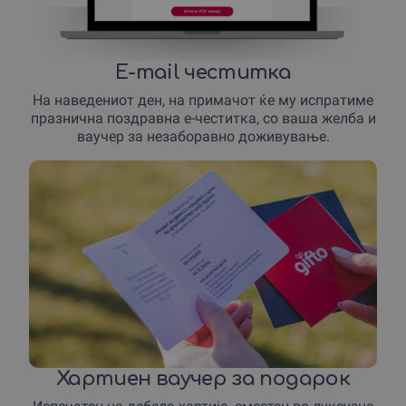
E-mail честитка
На наведениот ден, на примачот ќе му испратиме
празнична поздравна е-честитка, со ваша желба и
ваучер за незаборавно доживување.
Хартиен ваучер за подарок