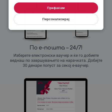
Прифаќам
Персонализирај
По е-пошта – 24/7!
Изберете електронски ваучер и ќе го добиете
веднаш по завршувањето на нарачката. Добијте
30 денари попуст за секој е-ваучер.