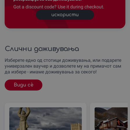
Got a discount code? Use it during checkout.
искористи
Слични доживувања
Изберете едно од стотици доживувања, или подарете
универзален ваучер и дозволете му на примачот сам
да избере - имаме доживувања за секого!
Види сè