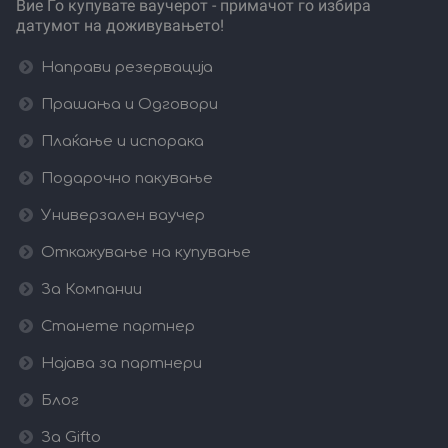
Вие Го купувате ваучерот - примачот го избира
датумот на доживувањето!
Направи резервација
Прашања и Одговори
Плаќање и испорака
Подарочно пакување
Универзален ваучер
Откажување на купување
За Компании
Станете партнер
Најава за партнери
Блог
За Gifto