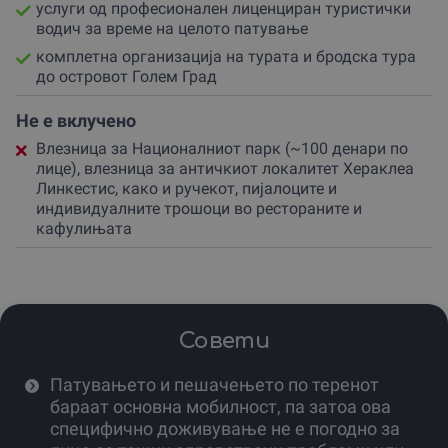
По возбудливата бродска прошетка, организаторот
услуги од професионален лиценциран туристички
предвидува пауза за традиционален ручек во
водич за време на целото патување
ресторан покрај самото Преспанско Езеро (со доплата
комплетна организација на турата и бродска тура
на лице место), каде можат да се вкусат локални
до островот Голем Град
специјалитети во мирен и еколошки чист амбиент.
Попладневните часови се резервирани за Битола, каде
Не е вклучено
што секој чекор по Широк Сокак раскажува приказна
Влезница за Националниот парк (~100 денари по
за конзулските времиња, старата архитектура и
лице), влезница за античкиот локалитет Хераклеа
автентичната култура на кафето.
Линкестис, како и ручекот, пијалоците и
индивидуалните трошоци во рестораните и
Кулминација на културниот дел од денот е посетата на
кафулињата
античкиот град Хераклеа Линкестис, каде што
зачуваните подни мозаици и античкиот театар будат
длабоко восхитување кон минатото.
Не дозволувај најубавите денови да поминат во
рутина, туку преточи ги материјалните желби во трајни
Совети
сеќавања.
Патувањето и пешачењето по теренот
Твоето следно големо откритие е на само неколку
кликови растојание, затоа донеси одлука која ќе
бараат основна мобилност, па затоа ова
донесе насмевки и возбуда.
специфично доживување не е погодно за