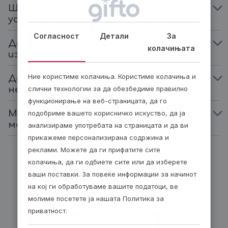
Што се случува ако временските
услови се лоши за пловење со брод?
Согласност
Детали
За
Дали ручекот мора однапред да се
колачињата
избере или да се плати?
Ние користиме колачиња. Користиме колачиња и
Дали ова патување се реализира ако
нема доволно пријавени патници?
слични технологии за да обезбедиме правилно
функционирање на веб-страницата, да го
Може ли да ја откажам или променам
подобриме вашето корисничко искуство, да ја
мојата веќе потврдена резервација?
анализираме употребата на страницата и да ви
прикажеме персонализирана содржина и
реклами. Можете да ги прифатите сите
колачиња, да ги одбиете сите или да изберете
Биди модерен, подари ваучер
ваши поставки. За повеќе информации за начинот
на кој ги обработуваме вашите податоци, ве
молиме посетете ја нашата Политика за
приватност.