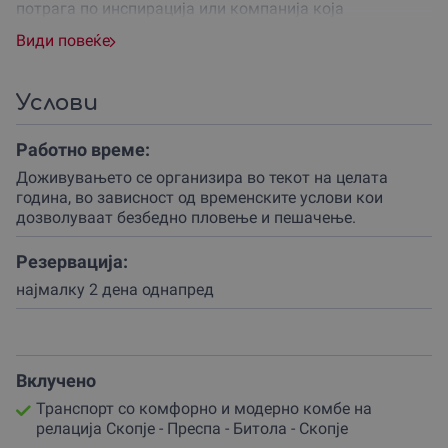
потрага по инспирација или компанија која
организира уникатен тимбилдинг.
Види повеќе
Тоа е идеален подарок за родендени, годишнини или
како гест на благодарност за луѓето кои знаат да ја
Услови
ценат убавината на моментот.
Патувањето започнува во раните утрински часови од
Работно време:
Скопје, каде организираниот превоз со комфорно
Доживувањето се организира во текот на целата
комбе обезбедува релаксирано и пријатно патување
година, во зависност од временските услови кои
кон живописниот регион на Преспа.
дозволуваат безбедно пловење и пешачење.
Првата станица е шармантното село Стење, од каде
започнува возбудливото пловење со брод кон
Резервација:
пеликанскиот рај и археолошкиот локалитет на
најмалку 2 дена однапред
островот Голем Град.
Партнерот обезбедува лиценциран туристички водич
кој со огромна страст ќе ги открие сите историски
тајни, ендемични видови и природни феномени на ова
Вклучено
изолирано парче земја, каде времето како да
Транспорт со комфорно и модерно комбе на
застанало пред неколку векови.
релација Скопје - Преспа - Битола - Скопје