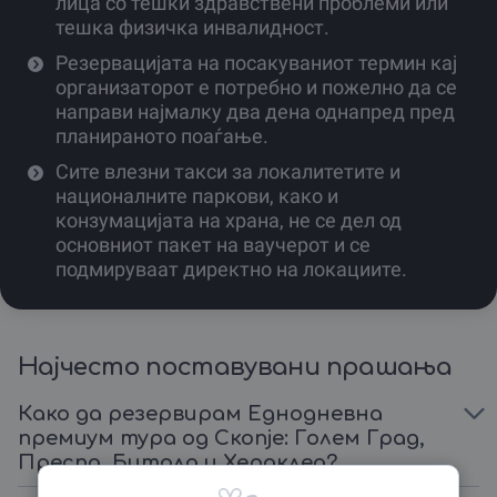
лица со тешки здравствени проблеми или
Изненади ги оние кои ги сакаш или едноставно
тешка физичка инвалидност.
почести се себеси со денот кој го заслужуваш, купи го
твојот ваучер за доживување и подготви се за
Резервацијата на посакуваниот термин кај
патување кое ќе ги исполни твоите сетилa.
организаторот е потребно и пожелно да се
направи најмалку два дена однапред пред
планираното поаѓање.
Сите влезни такси за локалитетите и
националните паркови, како и
конзумацијата на храна, не се дел од
основниот пакет на ваучерот и се
подмируваат директно на локациите.
Најчесто поставувани прашања
Како да резервирам Еднодневна
премиум тура од Скопје: Голем Град,
Преспа, Битола и Хераклеа?